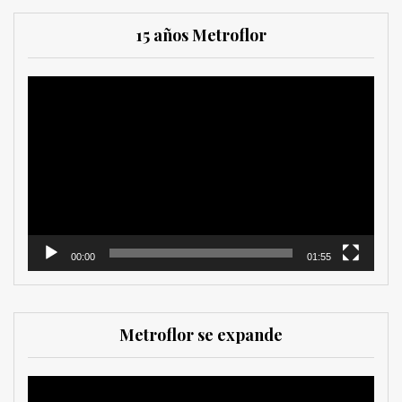
15 años Metroflor
Reproductor
de
vídeo
00:00
01:55
Metroflor se expande
Reproductor