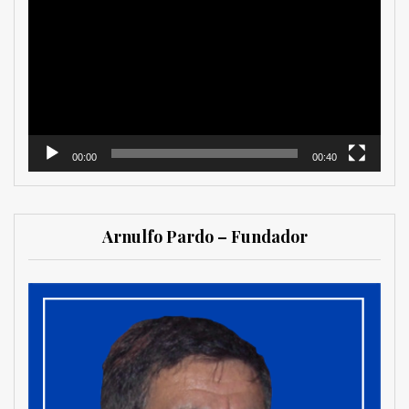
de
vídeo
00:00
00:40
Arnulfo Pardo – Fundador