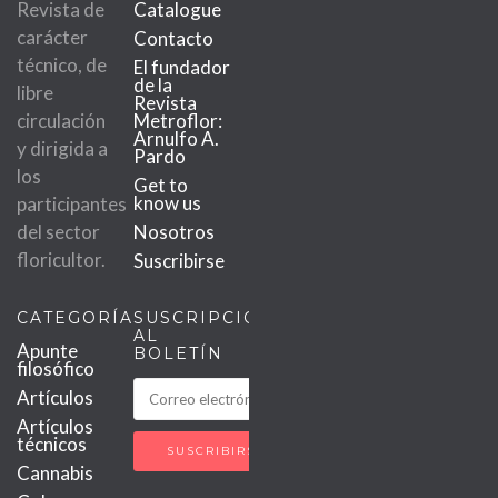
Revista de
Catalogue
carácter
Contacto
técnico, de
El fundador
de la
libre
Revista
circulación
Metroflor:
Arnulfo A.
y dirigida a
Pardo
los
Get to
know us
participantes
del sector
Nosotros
floricultor.
Suscribirse
CATEGORÍAS
SUSCRIPCIÓN
AL
Apunte
BOLETÍN
filosófico
Artículos
Artículos
técnicos
Cannabis