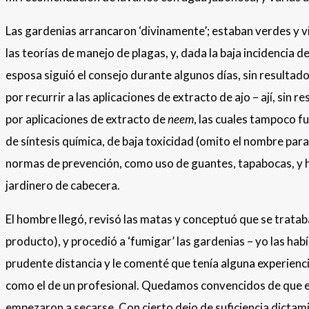
Las gardenias arrancaron ‘divinamente’; estaban verdes y vi
las teorías de manejo de plagas, y, dada la baja incidencia 
esposa siguió el consejo durante algunos días, sin resultad
por recurrir a las aplicaciones de extracto de ajo – ají, si
por aplicaciones de extracto de
neem
, las cuales tampoco fu
de síntesis química, de baja toxicidad (omito el nombre para
normas de prevención, como uso de guantes, tapabocas, y ha
jardinero de cabecera.
El hombre llegó, revisó las matas y conceptuó que se tratab
producto), y procedió a ‘fumigar’ las gardenias – yo las hab
prudente distancia y le comenté que tenía alguna experien
como el de un profesional. Quedamos convencidos de que el 
empezaron a secarse. Con cierto dejo de suficiencia dictami