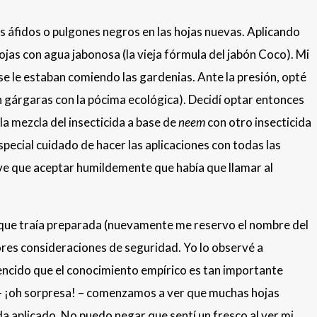
s áfidos o pulgones negros en las hojas nuevas. Aplicando
hojas con agua jabonosa (la vieja fórmula del jabón Coco). Mi
se le estaban comiendo las gardenias. Ante la presión, opté
ían gárgaras con la pócima ecológica). Decidí optar entonces
la mezcla del insecticida a base de
neem
con otro insecticida
special cuidado de hacer las aplicaciones con todas las
ve que aceptar humildemente que había que llamar al
da que traía preparada (nuevamente me reservo el nombre del
yores consideraciones de seguridad. Yo lo observé a
encido que el conocimiento empírico es tan importante
, – ¡oh sorpresa! – comenzamos a ver que muchas hojas
da aplicado. No puedo negar que sentí un fresco al ver mi