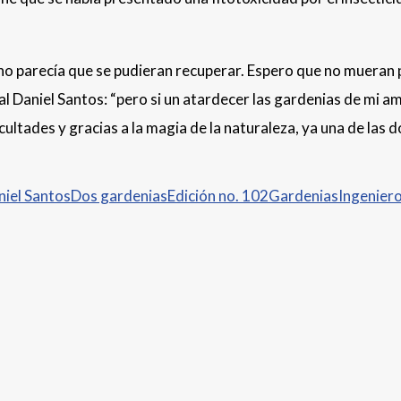
o parecía que se pudieran recuperar. Espero que no mueran pa
tal Daniel Santos: “pero si un atardecer las gardenias de mi 
cultades y gracias a la magia de la naturaleza, ya una de las 
niel Santos
Dos gardenias
Edición no. 102
Gardenias
Ingenier