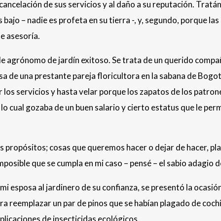
 cancelación de sus servicios y al daño a su reputación. Tratá
 es bajo – nadie es profeta en su tierra -, y, segundo, porque
de asesoría.
 de agrónomo de jardín exitoso. Se trata de un querido com
a de una prestante pareja floricultora en la sabana de Bogot
r los servicios y hasta velar porque los zapatos de los patro
 lo cual gozaba de un buen salario y cierto estatus que le pe
ropósitos; cosas que queremos hacer o dejar de hacer, plane
mposible que se cumpla en mi caso – pensé – el sabio adagio d
i esposa al jardinero de su confianza, se presentó la ocasió
a reemplazar un par de pinos que se habían plagado de cochini
licaciones de insecticidas ecológicos.