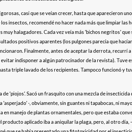
gorosas, casi que se veían crecer, hasta que aparecieron uno
de los insectos, recomendé no hacer nada más que limpiar las 
os muy halagadores. Cada vez veía más ‘bichos negritos’ que 
n resultados positivos aparentes (los pulgones parecía que hac
ncionaron. Finalmente, antes de aceptar la derrota, recurrí a 
 evitar indisponer a algún patrocinador de la revista). Tuve e
sta triple lavado de los recipientes. Tampoco funcionó y tu
a de ‘piojos’. Sacó un frasquito con una mezcla de insectici
ía ‘asperjado’ -, obviamente, sin guantes ni tapabocas, ni ma
cia en manejo de plantas ornamentales, pero que estaba conv
producto aplicado iba a aniquilar la plaga, pero, al otro día
né que se había presentado una fitotoxicidad por el insectici