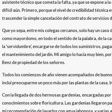
asistente técnico que cometa la falta, ya que se expone a la
difícil aún. Primero, porque el nivel de credibilidad técnica
trascender la simple cancelación del contrato de servicios 
Que yo sepa, entre mis colegas cercanos, solo hay un caso
como mayordomo, en todo el sentido de la palabra, de la cas
la ‘servidumbre’, encargarse de todos los suministros, paga
el mantenimiento del jardín. Mi amigo lo hacía muy bien, por
Benz de propiedad de los señores.
Todos los comienzos de año vienen acompañados de buenos p
incluí preocuparme un poco más por las plantas de la casa. I
Con la llegada de dos hermosas gardenias, encargadas por m
conocimientos sobre floricultura. Las gardenias llegaron par
mi recomendación de lavarlos con agua jabonosa, y varias ap