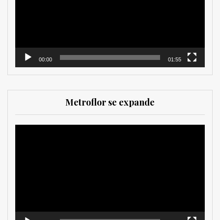
00:00
01:55
Metroflor se expande
Reproductor
de
vídeo