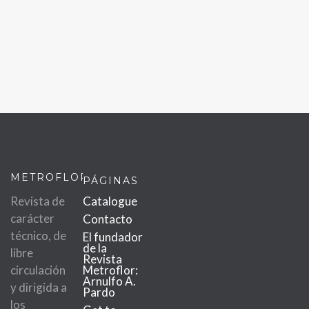
METROFLOR
PÁGINAS
Revista de
Catalogue
carácter
Contacto
técnico, de
El fundador
de la
libre
Revista
circulación
Metroflor:
Arnulfo A.
y dirigida a
Pardo
los