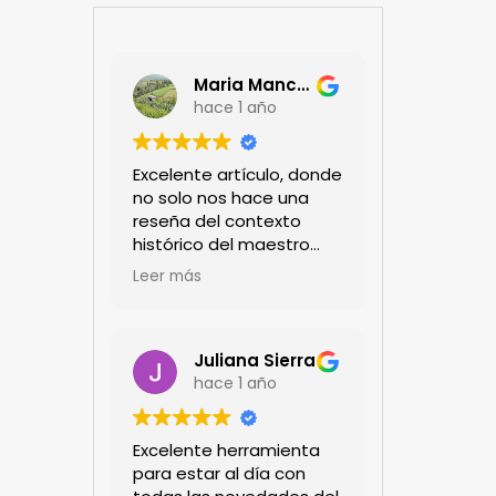
Maria Mancera
hace 1 año
Excelente artículo, donde
no solo nos hace una
reseña del contexto
histórico del maestro
jardinero japonés si no
Leer más
de sus aportes a las
propuestas paisajistas
en la ciudad!
Felicitaciones!!
Juliana Sierra
hace 1 año
Excelente herramienta
para estar al día con