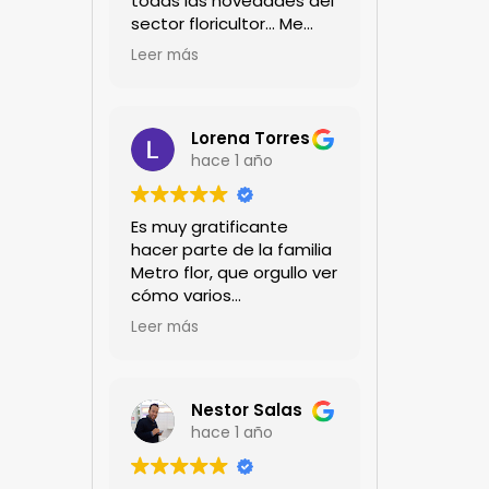
todas las novedades del
sector floricultor... Me
encanta!!!
Leer más
Lorena Torres
hace 1 año
Es muy gratificante
hacer parte de la familia
Metro flor, que orgullo ver
cómo varios
profesionales hombres y
Leer más
mujeres aportan a la
ciencia desde sus
experiencias humanas y
técnicas. Gracias por
Nestor Salas
mantenernos al día.mil
hace 1 año
GRACIAS