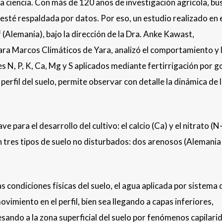
la ciencia. Con más de 120 años de investigación agrícola, b
sté respaldada por datos. Por eso, un estudio realizado en 
(Alemania), bajo la dirección de la Dra. Anke Kawast,
ra Marcos Climáticos de Yara, analizó el comportamiento y 
s N, P, K, Ca, Mg y S aplicados mediante fertirrigación por g
erfil del suelo, permite observar con detalle la dinámica de 
e para el desarrollo del cultivo: el calcio (Ca) y el nitrato (
tres tipos de suelo no disturbados: dos arenosos (Alemania
 condiciones físicas del suelo, el agua aplicada por sistema 
vimiento en el perfil, bien sea llegando a capas inferiores,
ando a la zona superficial del suelo por fenómenos capilari