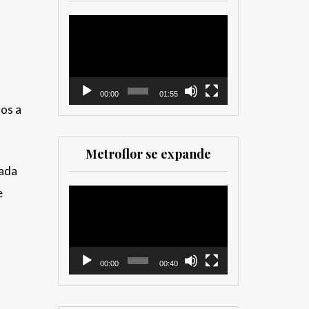
herramienta valiosa
tanto para productores
Reproductor
como para
de
comercializadores. Muy
vídeo
recomendada para los
que trabajan en el sector
00:00
01:55
dos a
Metroflor se expande
Cada
e
Reproductor
de
vídeo
00:00
00:40