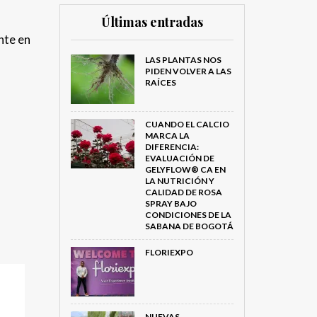
Últimas entradas
nte en
LAS PLANTAS NOS
PIDEN VOLVER A LAS
RAÍCES
CUANDO EL CALCIO
MARCA LA
DIFERENCIA:
EVALUACIÓN DE
GELYFLOW® CA EN
LA NUTRICIÓN Y
CALIDAD DE ROSA
SPRAY BAJO
CONDICIONES DE LA
SABANA DE BOGOTÁ
FLORIEXPO
NUEVAS