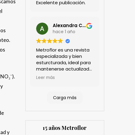
uscamos
Excelente publicación.
el
Alexandra Castillo
los
hace 1 año
oteo.
los
Metroflor es una revista
especializada y bien
esturcturada, ideal para
mantenerse actualizado
en el sector floricultor.
N-NO₃⁻).
Leer más
Aprecio los artículos
 y
técnicos que aportan
información práctica y
Carga más
estratégica, las
entrevistas a líderes del
de
sector así como los
cubrimientos de los
eventos sociales de las
15 años Metroflor
compañías. Es una
dad y