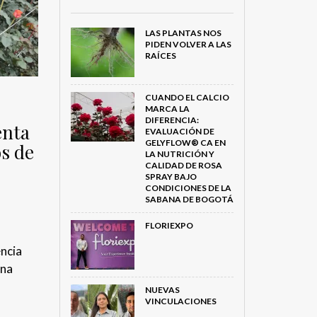
LAS PLANTAS NOS
PIDEN VOLVER A LAS
RAÍCES
CUANDO EL CALCIO
MARCA LA
DIFERENCIA:
enta
EVALUACIÓN DE
GELYFLOW® CA EN
os de
LA NUTRICIÓN Y
CALIDAD DE ROSA
SPRAY BAJO
CONDICIONES DE LA
SABANA DE BOGOTÁ
FLORIEXPO
encia
ona
n
NUEVAS
VINCULACIONES