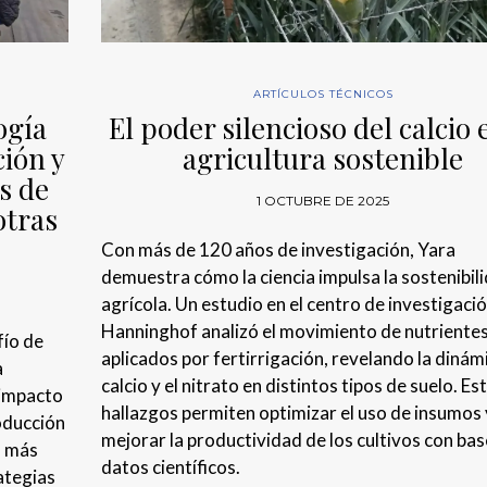
ARTÍCULOS TÉCNICOS
ogía
El poder silencioso del calcio 
ción y
agricultura sostenible
s de
1 OCTUBRE DE 2025
otras
Con más de 120 años de investigación, Yara
demuestra cómo la ciencia impulsa la sostenibil
agrícola. Un estudio en el centro de investigaci
Hanninghof analizó el movimiento de nutriente
fío de
aplicados por fertirrigación, revelando la dinám
a
calcio y el nitrato en distintos tipos de suelo. Es
 impacto
hallazgos permiten optimizar el uso de insumos 
roducción
mejorar la productividad de los cultivos con bas
s más
datos científicos.
ategias