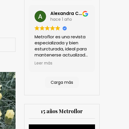
Alexandra Castillo
hace 1 año
Metroflor es una revista
especializada y bien
esturcturada, ideal para
mantenerse actualizado
en el sector floricultor.
Leer más
Aprecio los artículos
técnicos que aportan
información práctica y
Carga más
estratégica, las
entrevistas a líderes del
sector así como los
cubrimientos de los
eventos sociales de las
15 años Metroflor
compañías. Es una
herramienta valiosa
tanto para productores
Reproductor