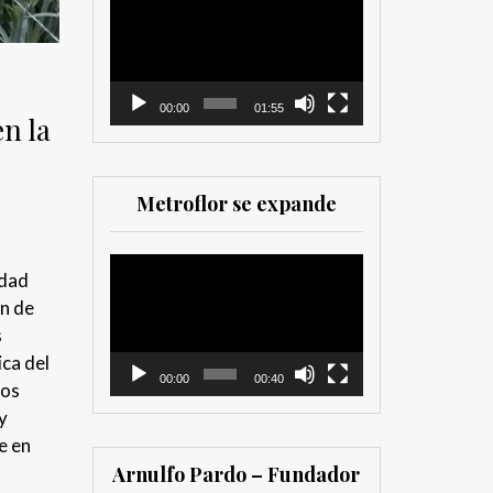
como para
de
comercializadores. Muy
vídeo
recomendada para los
que trabajan en el sector
00:00
01:55
en la
Metroflor se expande
Reproductor
idad
de
ón de
vídeo
s
ica del
00:00
00:40
tos
y
e en
Arnulfo Pardo – Fundador