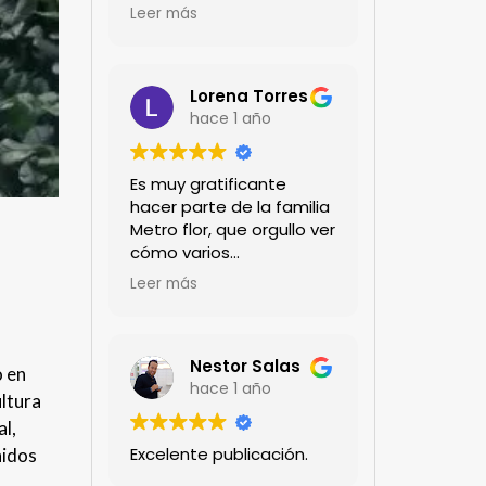
encanta!!!
Leer más
Lorena Torres
hace 1 año
Es muy gratificante
hacer parte de la familia
Metro flor, que orgullo ver
cómo varios
profesionales hombres y
Leer más
mujeres aportan a la
ciencia desde sus
experiencias humanas y
técnicas. Gracias por
Nestor Salas
o en
mantenernos al día.mil
hace 1 año
ultura
GRACIAS
al,
Excelente publicación.
nidos