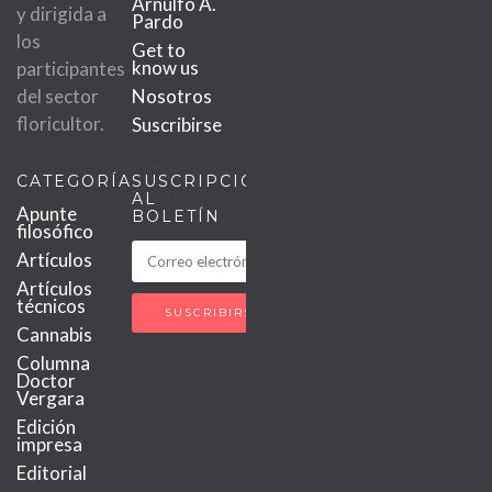
Arnulfo A.
y dirigida a
Pardo
los
Get to
know us
participantes
del sector
Nosotros
floricultor.
Suscribirse
CATEGORÍAS
SUSCRIPCIÓN
AL
Apunte
BOLETÍN
filosófico
Artículos
Artículos
técnicos
Cannabis
Columna
Doctor
Vergara
Edición
impresa
Editorial