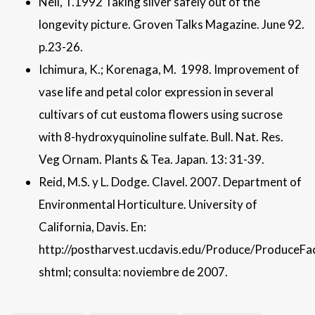
Nell, T.1992 Taking silver safely out of the
longevity picture. Groven Talks Magazine. June 92.
p.23-26.
Ichimura, K.; Korenaga, M. 1998. Improvement of
vase life and petal color expression in several
cultivars of cut eustoma flowers using sucrose
with 8-hydroxyquinoline sulfate. Bull. Nat. Res.
Veg Ornam. Plants & Tea. Japan. 13: 31-39.
Reid, M.S. y L. Dodge. Clavel. 2007. Department of
Environmental Horticulture. University of
California, Davis. En:
http://postharvest.ucdavis.edu/Produce/ProduceFac
shtml; consulta: noviembre de 2007.