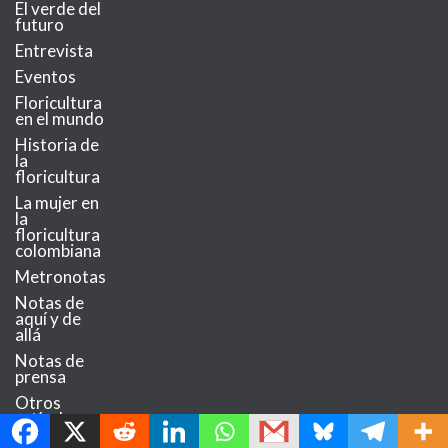
El verde del
futuro
Entrevista
Eventos
Floricultura
en el mundo
Historia de
la
floricultura
La mujer en
la
floricultura
colombiana
Metronotas
Notas de
aquí y de
allá
Notas de
prensa
MetroChat
Otros
artículos
Serendipia