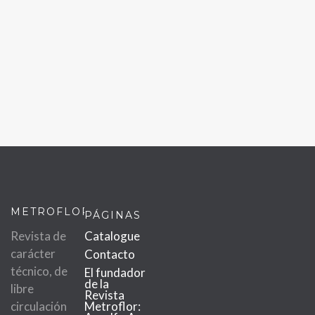
METROFLOR
PÁGINAS
Revista de
Catalogue
carácter
Contacto
técnico, de
El fundador
de la
libre
Revista
circulación
Metroflor: