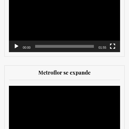
de
vídeo
00:00
01:55
Metroflor se expande
Reproductor
de
vídeo