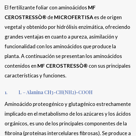
El fertilizante foliar con aminoácidos
MF
CEROSTRESSÒ®
de
MICROFERTISA
es de origen
vegetal y obtenido por hidrólisis enzimática, ofreciendo
grandes ventajas en cuanto a pureza, asimilación y
funcionalidad con los aminoácidos que produce la
planta. A continuación se presentan los aminoácidos
contenidos en
MF CEROSTRESSÒ®
con sus principales
características y funciones.
1. L – Alanina CH3-CH(NH2)-COOH
Aminoácido proteogénico y glutagénico estrechamente
implicado en el metabolismo de los azúcares y los ácidos
orgánicos, es uno de los principales componentes de la
fibroina (proteínas intercelulares fibrosas). Se produce a