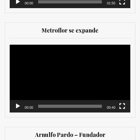
00:00
01:55
Metroflor se expande
Reproductor
de
vídeo
00:00
00:40
Arnulfo Pardo – Fundador