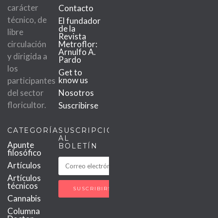
carácter
Contacto
técnico, de
El fundador
de la
libre
Revista
circulación
Metroflor:
Arnulfo A.
y dirigida a
Pardo
los
Get to
know us
participantes
del sector
Nosotros
floricultor.
Suscribirse
CATEGORÍAS
SUSCRIPCIÓN
AL
Apunte
BOLETÍN
filosófico
Artículos
Artículos
técnicos
Cannabis
Columna