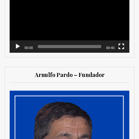
vídeo
00:00
00:40
Arnulfo Pardo – Fundador