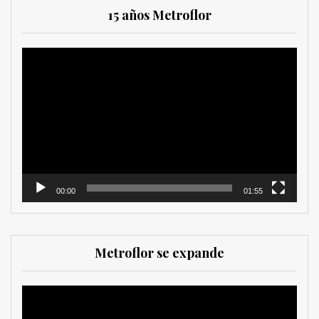
15 años Metroflor
Reproductor
de
vídeo
00:00
01:55
Metroflor se expande
Reproductor
de