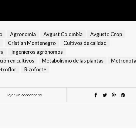
o
Agronomía
Avgust Colombia
Avgusto Crop
s
Cristian Montenegro
Cultivos de calidad
ra
Ingenieros agrónomos
ción en cultivos
Metabolismo de las plantas
Metronota
troflor
Rizoforte
Dejar un comentario