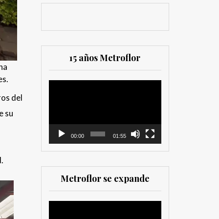
15 años Metroflor
na
es.
Reproductor
ros del
de
vídeo
e su
00:00
01:55
.
Metroflor se expande
Reproductor
de