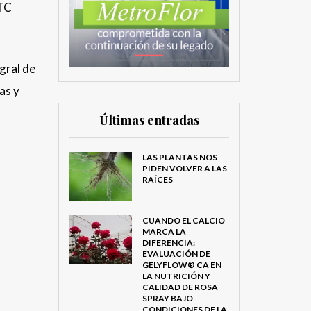
RTC
egral de
as y
Últimas entradas
LAS PLANTAS NOS
PIDEN VOLVER A LAS
RAÍCES
CUANDO EL CALCIO
MARCA LA
DIFERENCIA:
EVALUACIÓN DE
GELYFLOW® CA EN
LA NUTRICIÓN Y
CALIDAD DE ROSA
SPRAY BAJO
CONDICIONES DE LA