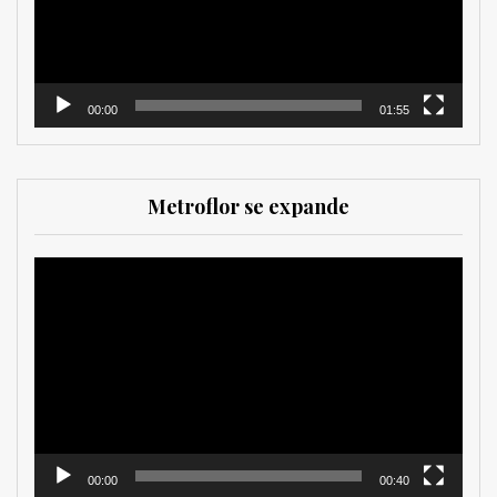
00:00
01:55
Metroflor se expande
Reproductor
de
vídeo
00:00
00:40