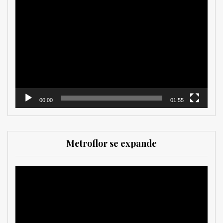
Reproductor
de
vídeo
00:00
01:55
Metroflor se expande
Reproductor
de
vídeo