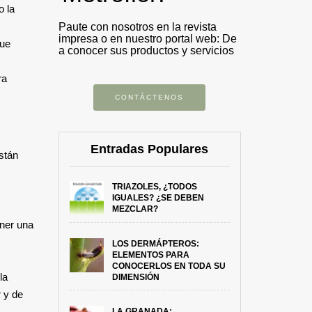
o la
Paute con nosotros en la revista
impresa o en nuestro portal web: De
que
a conocer sus productos y servicios
ra
CONTÁCTENOS
Entradas Populares
stán
TRIAZOLES, ¿TODOS
IGUALES? ¿SE DEBEN
MEZCLAR?
ener una
LOS DERMÁPTEROS:
ELEMENTOS PARA
CONOCERLOS EN TODA SU
la
DIMENSIÓN
r y de
LA GRANADA: