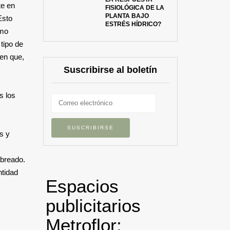
te en
FISIOLÓGICA DE LA
PLANTA BAJO
Esto
ESTRÉS HÍDRICO?
omo
 tipo de
ren que,
Suscribirse al boletín
s los
os y
mbreado.
ntidad
Espacios
publicitarios
Metroflor: