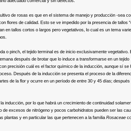
amaño adecuado comercial y sin defectos.
cultivo de rosas es que en el sistema de manejo y producción -sea co
n flores de calidad. Esto se ve impedido por la presencia de tallos “
an en tallos cortos o largos pero vegetativos, lo cual es un tema varie
nos.
 o pinch, el tejido terminal es de inicio exclusivamente vegetativo. 
semana después de brotar que lo induce a transformarse en un tejido
con precisión cuál es el factor químico de la inducción, aunque sí se
roceso. Después de la inducción se presenta el proceso de la diferen
rtes de la flor y ocurre en un período de entre 30 y 45 días; después 
 la inducción, por lo que habrá un crecimiento de continuidad solame
nas o de excesos de nitrógeno y pocos carbohidratos pueden ser las ca
tas plantas y en particular las que pertenecen a la familia
Rosaceae
co