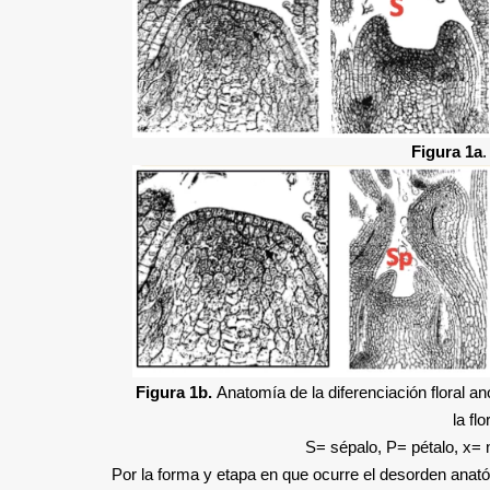
Figura 1a
.
Figura 1b.
Anatomía de la diferenciación floral a
la fl
S= sépalo, P= pétalo, x= n
Por la forma y etapa en que ocurre el desorden anatómic