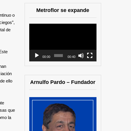
Metroflor se expande
ntinuo o
ciegos”,
Reproductor
tal de
de
vídeo
Este
00:00
00:40
 han
ciación
de ello
Arnulfo Pardo – Fundador
nte
usas que
mo la