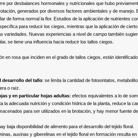
ocurre por desbalances hormonales y nutricionales que hubo previamen
 brotación, generados por diversos factores ambientales y de manejo. 
r de forma normal la flor. Estudios de la aplicación de nutrientes c
pecífica para reducir los ciegos, mientras que la aplicación de cierto
ntas variedades. Nuevas experiencias a nivel de campo también sugie
r, se tiene una influencia hacia reducir los tallos ciegos.
ón en rosa que inciden en el grado de tallos ciegos, están identificado
desarrollo del tallo
: se limita la cantidad de fotosintatos, metabolit
ra o raíz.
jas y en particular hojas adultas:
efectos equivalentes a lo de so
ta la adecuada nutrición y condición hídrica de la planta, reduce la ca
macenados para ser utilizados en la brotación, y hay menor fuente de
ay baja disponibilidad de alimento para el desarrollo del tejido floral.
ninas, auxinas y giberelinas en el tejido floral en formación resulta en