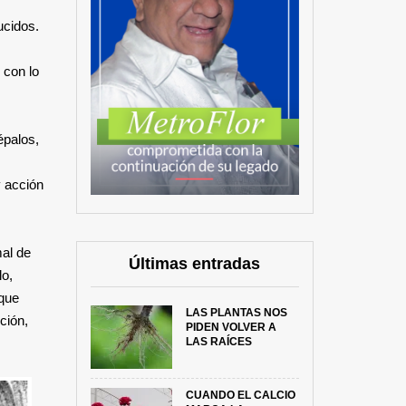
ucidos.
 con lo
épalos,
y acción
mal de
Últimas entradas
lo,
 que
LAS PLANTAS NOS
ción,
PIDEN VOLVER A
LAS RAÍCES
CUANDO EL CALCIO