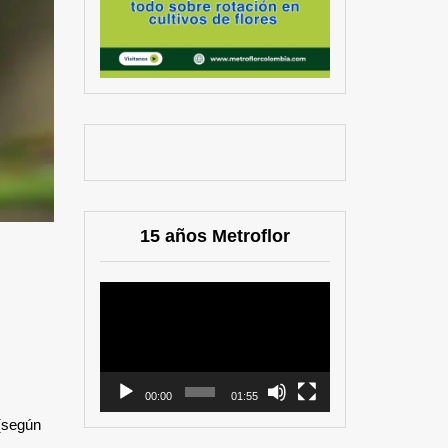
15 años Metroflor
Reproductor
de
vídeo
00:00
01:55
 (según