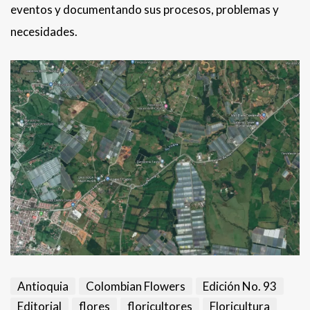
eventos y documentando sus procesos, problemas y
necesidades.
Antioquia
Colombian Flowers
Edición No. 93
Editorial
flores
floricultores
Floricultura