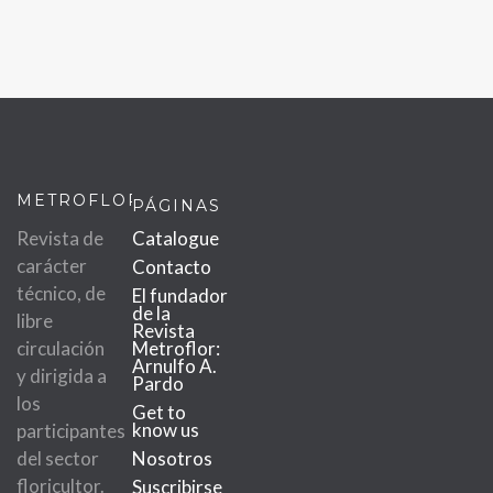
METROFLOR
PÁGINAS
Revista de
Catalogue
carácter
Contacto
técnico, de
El fundador
de la
libre
Revista
circulación
Metroflor:
Arnulfo A.
y dirigida a
Pardo
los
Get to
know us
participantes
del sector
Nosotros
floricultor.
Suscribirse