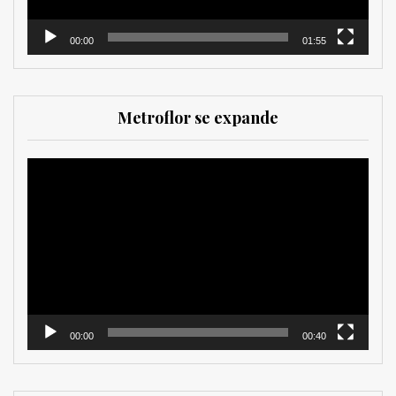
00:00
01:55
Metroflor se expande
Reproductor
de
vídeo
00:00
00:40