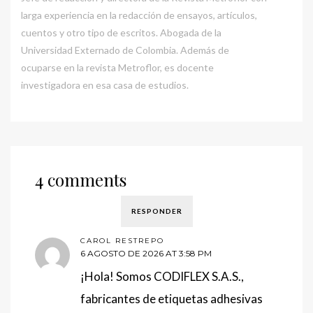
larga experiencia en la redacción de ensayos, artículos,
cuentos y otro tipo de escritos. Abogada de la
Universidad Externado de Colombia. Además de
ocuparse en la revista Metroflor, es docente
investigadora en esa casa de estudios.
4 comments
RESPONDER
CAROL RESTREPO
6 AGOSTO DE 2026 AT 3:58 PM
¡Hola! Somos CODIFLEX S.A.S.,
fabricantes de etiquetas adhesivas