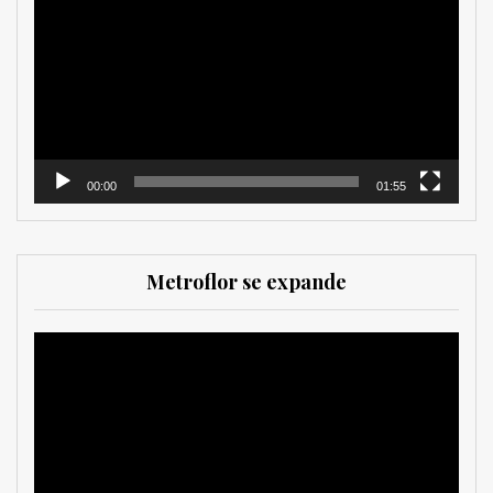
de
vídeo
00:00
01:55
Metroflor se expande
Reproductor
de
vídeo