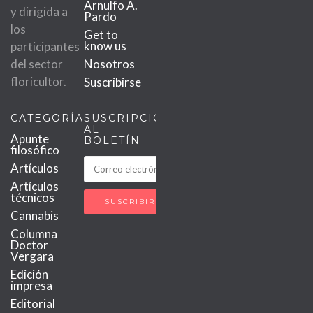
Arnulfo A.
y dirigida a
Pardo
los
Get to
know us
participantes
del sector
Nosotros
floricultor.
Suscribirse
CATEGORÍAS
SUSCRIPCIÓN
AL
Apunte
BOLETÍN
filosófico
Artículos
Artículos
técnicos
Cannabis
Columna
Doctor
Vergara
Edición
impresa
Editorial