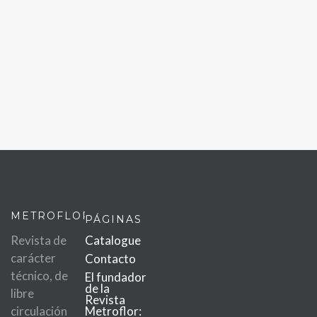
METROFLOR
PÁGINAS
Revista de
Catalogue
carácter
Contacto
técnico, de
El fundador
de la
libre
Revista
circulación
Metroflor: