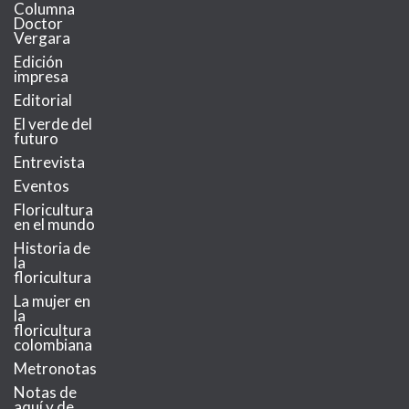
Columna
Doctor
Vergara
Edición
impresa
Editorial
El verde del
futuro
Entrevista
Eventos
Floricultura
en el mundo
Historia de
la
floricultura
La mujer en
la
floricultura
colombiana
Metronotas
Notas de
aquí y de