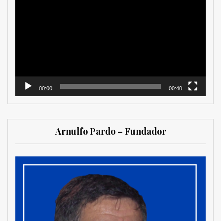
de
vídeo
00:00
00:40
Arnulfo Pardo – Fundador