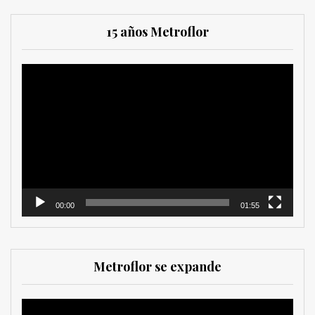
15 años Metroflor
Reproductor
de
vídeo
00:00
01:55
Metroflor se expande
Reproductor