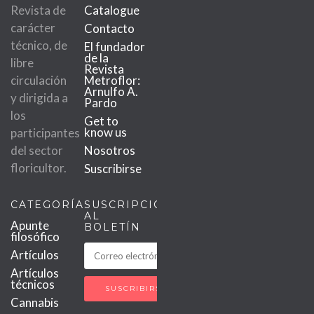
Revista de
Catalogue
carácter
Contacto
técnico, de
El fundador
de la
libre
Revista
circulación
Metroflor:
Arnulfo A.
y dirigida a
Pardo
los
Get to
know us
participantes
del sector
Nosotros
floricultor.
Suscribirse
CATEGORÍAS
SUSCRIPCIÓN
AL
Apunte
BOLETÍN
filosófico
Artículos
Artículos
técnicos
Cannabis