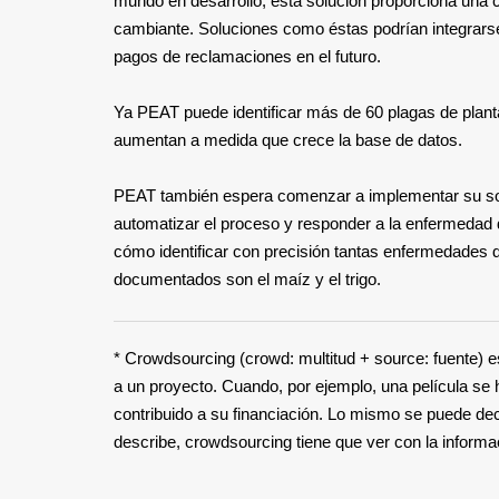
mundo en desarrollo, esta solución proporciona una co
cambiante. Soluciones como éstas podrían integrarse
pagos de reclamaciones en el futuro.
Ya PEAT puede identificar más de 60 plagas de plan
aumentan a medida que crece la base de datos.
PEAT también espera comenzar a implementar su soft
automatizar el proceso y responder a la enfermedad d
cómo identificar con precisión tantas enfermedades 
documentados son el maíz y el trigo.
* Crowdsourcing (crowd: multitud + source: fuente) 
a un proyecto. Cuando, por ejemplo, una película s
contribuido a su financiación. Lo mismo se puede deci
describe, crowdsourcing tiene que ver con la informac