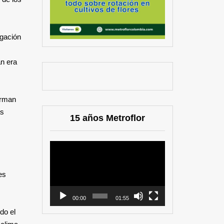
igación
an era
orman
as
15 años Metroflor
Reproductor
de
vídeo
es
00:00
01:55
do el