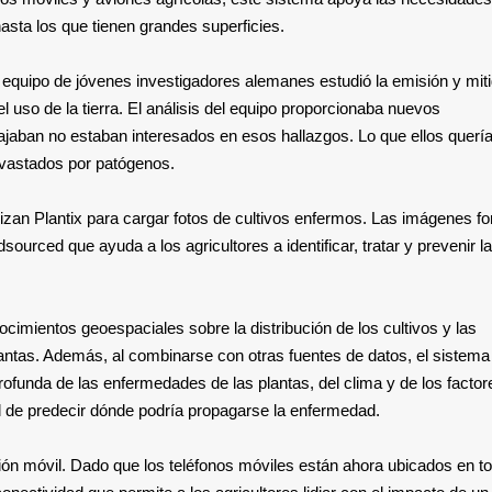
asta los que tienen grandes superficies.
un equipo de jóvenes investigadores alemanes estudió la emisión y mit
 uso de la tierra. El análisis del equipo proporcionaba nuevos
bajaban no estaban interesados en esos hallazgos. Lo que ellos querí
evastados por patógenos.
tilizan Plantix para cargar fotos de cultivos enfermos. Las imágenes f
urced que ayuda a los agricultores a identificar, tratar y prevenir l
imientos geoespaciales sobre la distribución de los cultivos y las
tas. Además, al combinarse con otras fuentes de datos, el sistema
unda de las enfermedades de las plantas, del clima y de los factor
 de predecir dónde podría propagarse la enfermedad.
ón móvil. Dado que los teléfonos móviles están ahora ubicados en to