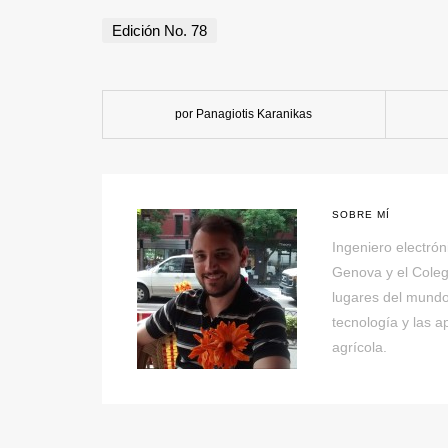
Edición No. 78
por Panagiotis Karanikas
SOBRE MÍ
Ingeniero electrón
Genova y el Coleg
lugares del mundo.
tecnología y las 
agrícola.