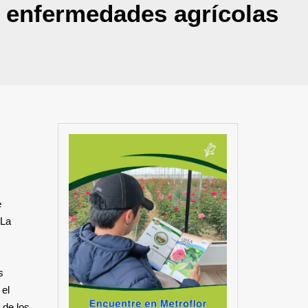
de enfermedades agrícolas
e
 La
s
 el
 de los