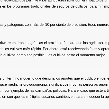
nectividad que permite a los agricultores lidiar con el impacto de un
 en los programas tradicionales de seguros de cultivos, para minimiz
tas y patógenos con más del 90 por ciento de precisión. Esos númer
ware en drones agrícolas el próximo año para que los agricultores
e los cultivos más rápido. Por ahora, está recolectando fotos y apr
de cultivos como sea posible. Los cultivos hasta el momento mejor
es un término moderno que designa los aportes que el público en gene
e hace mediante crowdsourcing, significa que muchas personas anón
r, por ejemplo, de las campañas políticas. Para el caso que este artí
ión con que los múltiples usuarios contribuyen para enriquecer la apl