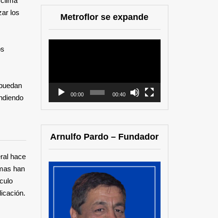
 clima
ar los
Metroflor se expande
Reproductor
os
de
vídeo
 puedan
00:00
00:40
endiendo
Arnulfo Pardo – Fundador
ral hace
imas han
culo
icación.