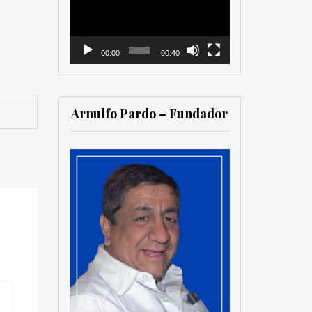
vídeo
00:00
00:40
Arnulfo Pardo – Fundador