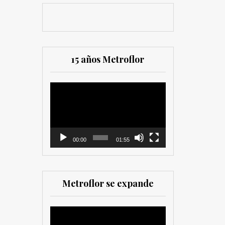
15 años Metroflor
Reproductor
de
vídeo
00:00
01:55
Metroflor se expande
Reproductor
de