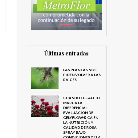
Últimas entradas
LAS PLANTAS NOS
PIDEN VOLVER A LAS
RAÍCES
CUANDO EL CALCIO
MARCA LA
DIFERENCIA:
EVALUACIÓN DE
GELYFLOW® CA EN
LA NUTRICIÓN Y
CALIDAD DE ROSA
SPRAY BAJO
CONDICIONES DE LA