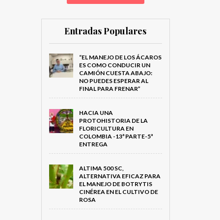
Entradas Populares
“EL MANEJO DE LOS ÁCAROS
ES COMO CONDUCIR UN
CAMIÓN CUESTA ABAJO:
NO PUEDES ESPERAR AL
FINAL PARA FRENAR”
HACIA UNA
PROTOHISTORIA DE LA
FLORICULTURA EN
COLOMBIA -13ª PARTE-5ª
ENTREGA
ALTIMA 500 SC,
ALTERNATIVA EFICAZ PARA
EL MANEJO DE BOTRYTIS
CINÉREA EN EL CULTIVO DE
ROSA