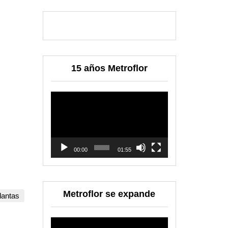
15 años Metroflor
Reproductor
de
vídeo
00:00
01:55
Metroflor se expande
lantas
Reproductor