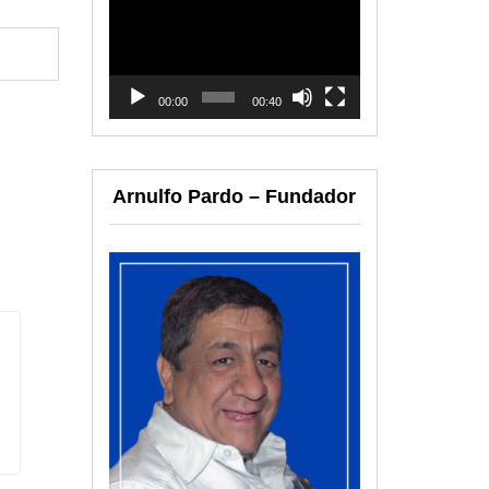
de
vídeo
00:00
00:40
Arnulfo Pardo – Fundador