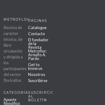
METROFLOR
PÁGINAS
Revista de
Catalogue
carácter
Contacto
técnico, de
El fundador
de la
libre
Revista
circulación
Metroflor:
Arnulfo A.
y dirigida a
Pardo
los
Get to
know us
participantes
del sector
Nosotros
floricultor.
Suscribirse
CATEGORÍAS
SUSCRIPCIÓN
AL
Apunte
BOLETÍN
filosófico