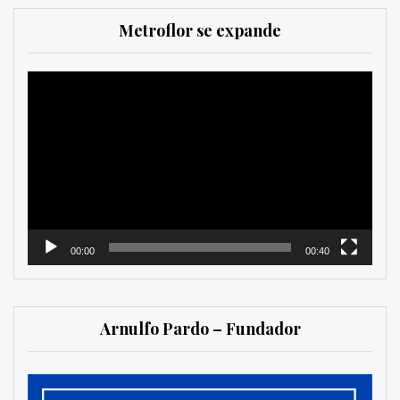
Metroflor se expande
Reproductor
de
vídeo
00:00
00:40
Arnulfo Pardo – Fundador