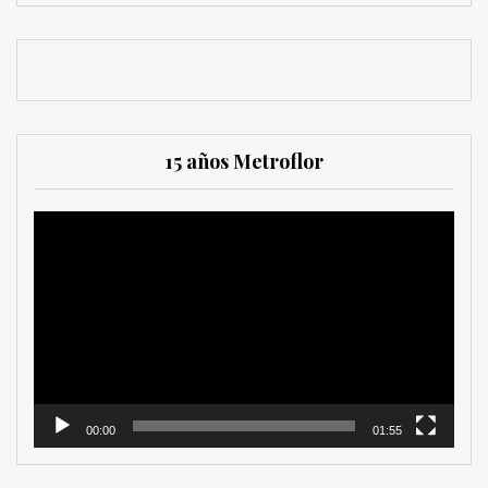
15 años Metroflor
Reproductor
de
vídeo
00:00
01:55