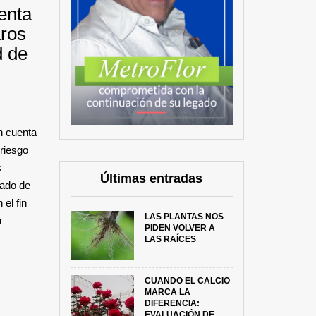
enta
aros
d de
en cuenta
riesgo
s
Últimas entradas
rado de
el fin
LAS PLANTAS NOS
n
PIDEN VOLVER A
LAS RAÍCES
CUANDO EL CALCIO
MARCA LA
DIFERENCIA:
EVALUACIÓN DE