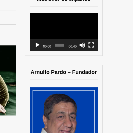
Reproductor
de
vídeo
00:00
00:40
Arnulfo Pardo – Fundador