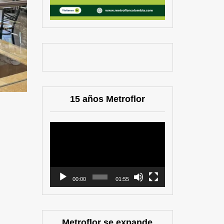
15 años Metroflor
Reproductor
de
vídeo
00:00
01:55
Metroflor se expande