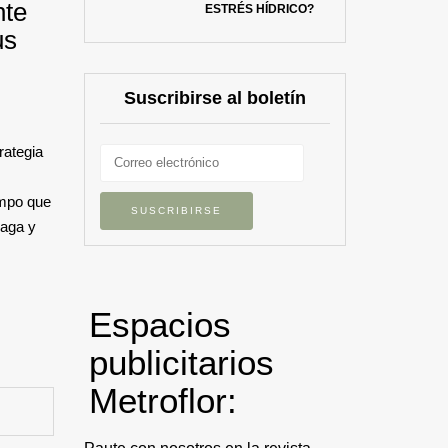
nte
ESTRÉS HÍDRICO?
us
Suscribirse al boletín
rategia
ampo que
laga y
Espacios
publicitarios
Metroflor: