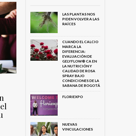
LAS PLANTAS NOS
PIDEN VOLVER A LAS
RAÍCES
CUANDO EL CALCIO
MARCA LA
DIFERENCIA:
EVALUACIÓN DE
GELYFLOW® CA EN
LA NUTRICIÓN Y
CALIDAD DE ROSA
SPRAY BAJO
CONDICIONES DE LA
SABANA DE BOGOTÁ
ón
FLORIEXPO
el
u
NUEVAS
VINCULACIONES