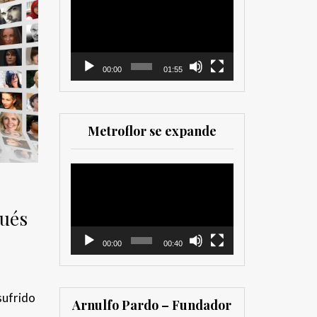
como para
de
comercializadores. Muy
vídeo
recomendada para los
que trabajan en el sector
00:00
01:55
Metroflor se expande
Reproductor
de
vídeo
pués
00:00
00:40
sufrido
Arnulfo Pardo – Fundador