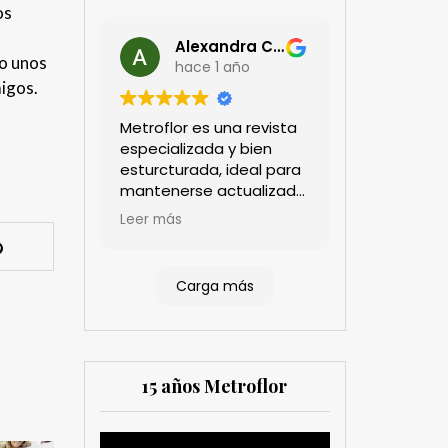
os
Alexandra Castillo
lo unos
hace 1 año
migos.
Metroflor es una revista
especializada y bien
esturcturada, ideal para
mantenerse actualizado
en el sector floricultor.
Leer más
Aprecio los artículos
técnicos que aportan
información práctica y
Carga más
estratégica, las
entrevistas a líderes del
sector así como los
cubrimientos de los
eventos sociales de las
15 años Metroflor
compañías. Es una
herramienta valiosa
tanto para productores
Reproductor