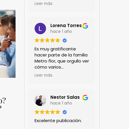
encanta!!!
Leer más
Lorena Torres
hace 1 año
Es muy gratificante
hacer parte de la familia
Metro flor, que orgullo ver
cómo varios
profesionales hombres y
Leer más
mujeres aportan a la
ciencia desde sus
experiencias humanas y
técnicas. Gracias por
Nestor Salas
o?
mantenernos al día.mil
hace 1 año
?
GRACIAS
Excelente publicación.