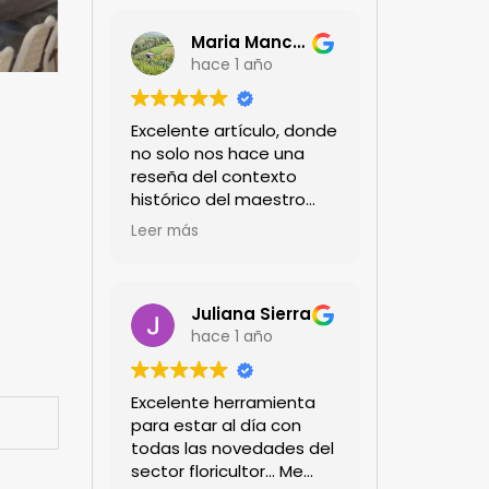
Maria Mancera
hace 1 año
Excelente artículo, donde
no solo nos hace una
reseña del contexto
histórico del maestro
jardinero japonés si no
Leer más
de sus aportes a las
propuestas paisajistas
en la ciudad!
Felicitaciones!!
Juliana Sierra
hace 1 año
Excelente herramienta
para estar al día con
todas las novedades del
sector floricultor... Me