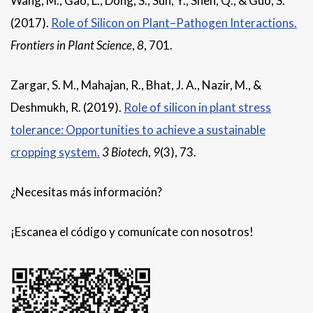
Wang, M., Gao, L., Dong, S., Sun, Y., Shen, Q., & Guo, S.
(2017).
Role of Silicon on Plant–Pathogen Interactions.
Frontiers in Plant Science
,
8
, 701.
Zargar, S. M., Mahajan, R., Bhat, J. A., Nazir, M., &
Deshmukh, R. (2019).
Role of silicon in plant stress
tolerance: Opportunities to achieve a sustainable
cropping system.
3 Biotech
,
9
(3), 73.
¿Necesitas más información?
¡Escanea el código y comunícate con nosotros!