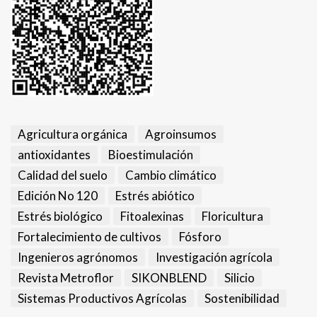
Agricultura orgánica
Agroinsumos
antioxidantes
Bioestimulación
Calidad del suelo
Cambio climático
Edición No 120
Estrés abiótico
Estrés biológico
Fitoalexinas
Floricultura
Fortalecimiento de cultivos
Fósforo
Ingenieros agrónomos
Investigación agrícola
Revista Metroflor
SIKONBLEND
Silicio
Sistemas Productivos Agrícolas
Sostenibilidad