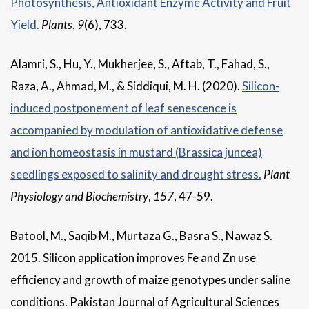
Photosynthesis, Antioxidant Enzyme Activity and Fruit
Yield.
Plants
,
9
(6), 733.
Alamri, S., Hu, Y., Mukherjee, S., Aftab, T., Fahad, S.,
Raza, A., Ahmad, M., & Siddiqui, M. H. (2020).
Silicon-
induced postponement of leaf senescence is
accompanied by modulation of antioxidative defense
and ion homeostasis in mustard (Brassica juncea)
seedlings exposed to salinity and drought stress.
Plant
Physiology and Biochemistry
,
157
, 47-59.
Batool, M., Saqib M., Murtaza G., Basra S., Nawaz S.
2015. Silicon application improves Fe and Zn use
efficiency and growth of maize genotypes under saline
conditions. Pakistan Journal of Agricultural Sciences