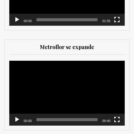
00:00
01:55
Metroflor se expande
Reproductor
de
vídeo
00:00
00:40