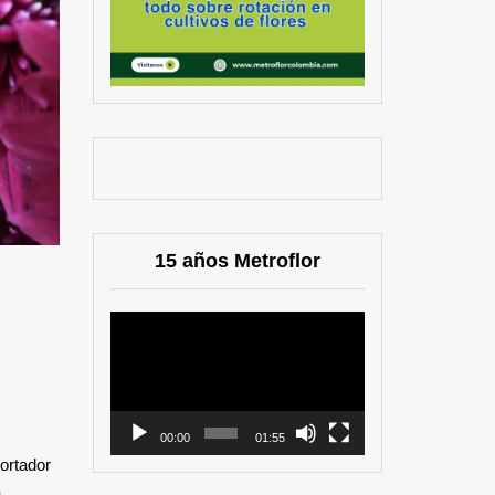
15 años Metroflor
Reproductor
de
vídeo
00:00
01:55
portador
a