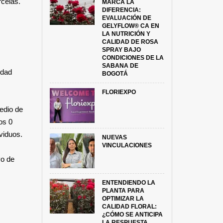
rcelas.
MARCA LA
DIFERENCIA:
EVALUACIÓN DE
GELYFLOW® CA EN
LA NUTRICIÓN Y
CALIDAD DE ROSA
SPRAY BAJO
CONDICIONES DE LA
SABANA DE
edad
BOGOTÁ
FLORIEXPO
edio de
os 0
ividuos.
NUEVAS
VINCULACIONES
vo de
ENTENDIENDO LA
PLANTA PARA
OPTIMIZAR LA
CALIDAD FLORAL:
¿CÓMO SE ANTICIPA
LA RESPUESTA