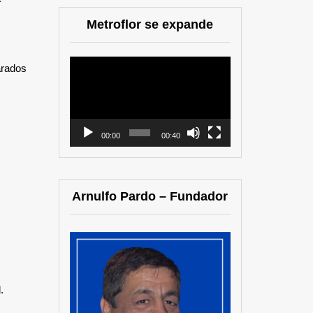
Metroflor se expande
Reproductor
arados
de
vídeo
00:00
00:40
Arnulfo Pardo – Fundador
.