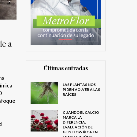
de a
Últimas entradas
na
ímica
LAS PLANTAS NOS
PIDEN VOLVER A LAS
0
RAÍCES
enfoque
CUANDO EL CALCIO
MARCA LA
DIFERENCIA:
el
EVALUACIÓN DE
GELYFLOW® CA EN
LA NUTRICIÓN Y