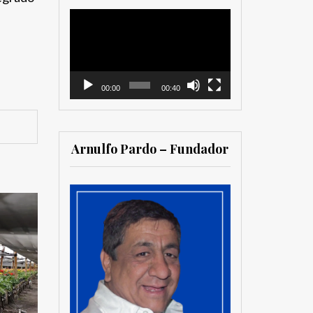
Reproductor
de
vídeo
00:00
00:40
Arnulfo Pardo – Fundador