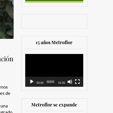
15 años Metroflor
Reproductor
ación
de
vídeo
00:00
01:55
genos
nes de
Metroflor se expande
 una
tegrado