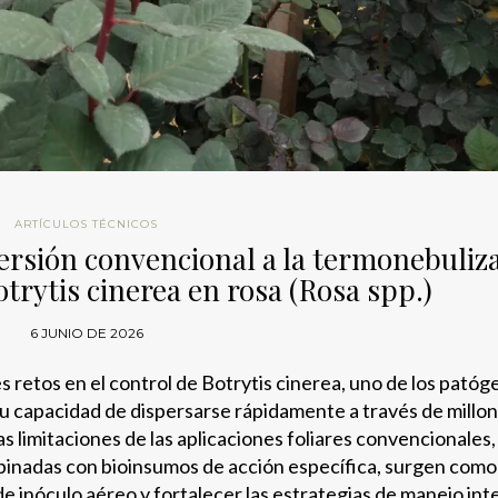
ARTÍCULOS TÉCNICOS
persión convencional a la termonebuliz
otrytis cinerea en rosa (Rosa spp.)
6 JUNIO DE 2026
s retos en el control de Botrytis cinerea, uno de los pató
 su capacidad de dispersarse rápidamente a través de millo
s limitaciones de las aplicaciones foliares convencionales,
binadas con bioinsumos de acción específica, surgen como
de inóculo aéreo y fortalecer las estrategias de manejo in