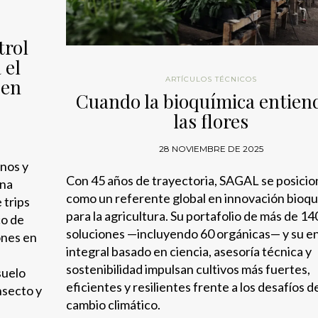
trol
 el
 en
ARTÍCULOS TÉCNICOS
Cuando la bioquímica entien
las flores
28 NOVIEMBRE DE 2025
nos y
Con 45 años de trayectoria, SAGAL se posicio
una
como un referente global en innovación bioqu
 trips
para la agricultura. Su portafolio de más de 14
co de
soluciones —incluyendo 60 orgánicas— y su 
ones en
integral basado en ciencia, asesoría técnica y
sostenibilidad impulsan cultivos más fuertes,
suelo
eficientes y resilientes frente a los desafíos d
nsecto y
cambio climático.