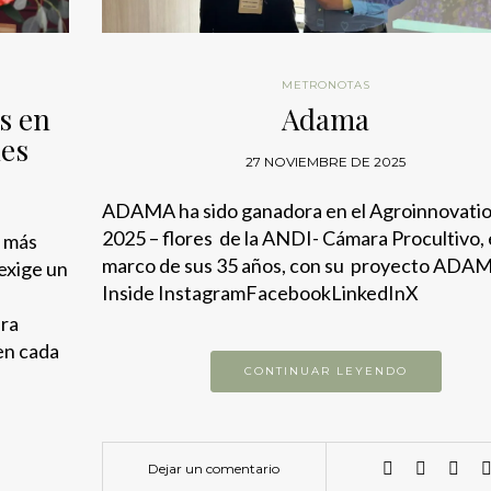
METRONOTAS
s en
Adama
les
27 NOVIEMBRE DE 2025
ADAMA ha sido ganadora en el Agroinnovati
2025 – flores de la ANDI- Cámara Procultivo, 
s más
marco de sus 35 años, con su proyecto ADA
 exige un
Inside InstagramFacebookLinkedInX
ara
 en cada
CONTINUAR LEYENDO
Dejar un comentario