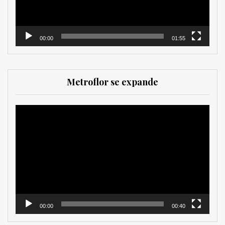
00:00
01:55
Metroflor se expande
Reproductor
de
vídeo
00:00
00:40