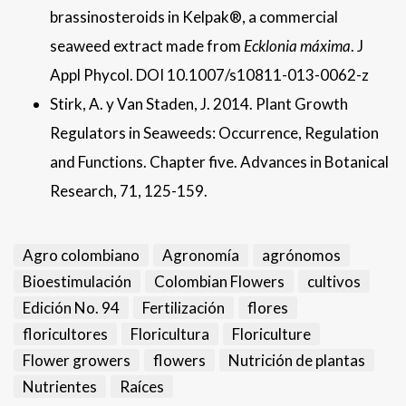
brassinosteroids in Kelpak®, a commercial
seaweed extract made from
Ecklonia máxima
. J
Appl Phycol. DOI 10.1007/s10811-013-0062-z
Stirk, A. y Van Staden, J. 2014. Plant Growth
Regulators in Seaweeds: Occurrence, Regulation
and Functions. Chapter five. Advances in Botanical
Research, 71, 125-159.
Agro colombiano
Agronomía
agrónomos
Bioestimulación
Colombian Flowers
cultivos
Edición No. 94
Fertilización
flores
floricultores
Floricultura
Floriculture
Flower growers
flowers
Nutrición de plantas
Nutrientes
Raíces