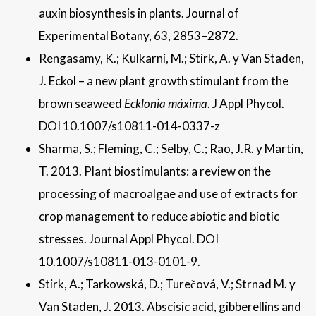
auxin biosynthesis in plants. Journal of
Experimental Botany, 63, 2853–2872.
Rengasamy, K.; Kulkarni, M.; Stirk, A. y Van Staden,
J. Eckol – a new plant growth stimulant from the
brown seaweed
Ecklonia máxima
. J Appl Phycol.
DOI 10.1007/s10811-014-0337-z
Sharma, S.; Fleming, C.; Selby, C.; Rao, J.R. y Martin,
T. 2013. Plant biostimulants: a review on the
processing of macroalgae and use of extracts for
crop management to reduce abiotic and biotic
stresses. Journal Appl Phycol. DOI
10.1007/s10811-013-0101-9.
Stirk, A.; Tarkowská, D.; Turečová, V.; Strnad M. y
Van Staden, J. 2013. Abscisic acid, gibberellins and