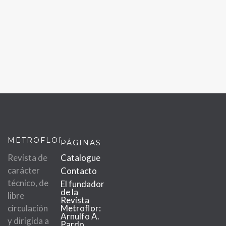
METROFLOR
PÁGINAS
Revista de
Catalogue
carácter
Contacto
técnico, de
El fundador
de la
libre
Revista
circulación
Metroflor:
Arnulfo A.
y dirigida a
Pardo