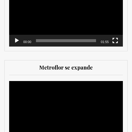
vídeo
00:00
01:55
Metroflor se expande
Reproductor
de
vídeo