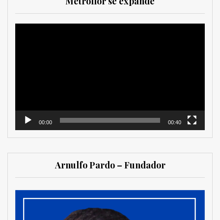
Metroflor se expande
Reproductor
de
vídeo
00:00
00:40
Arnulfo Pardo – Fundador