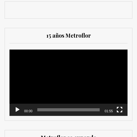
15 años Metroflor
Reproductor
de
vídeo
00:00
01:55