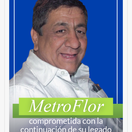
MetroChat