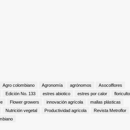
Agro colombiano
Agronomía
agrónomos
Asocolflores
Edición No. 133
estres abiotico
estres por calor
floricult
re
Flower growers
innovación agrícola
mallas plásticas
Nutrición vegetal
Productividad agrícola
Revista Metroflor
ombiano