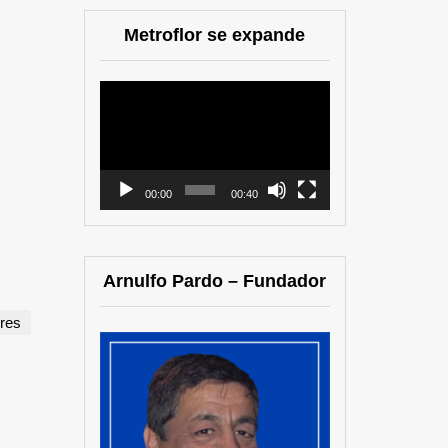
Metroflor se expande
Reproductor
de
vídeo
00:00
00:40
Arnulfo Pardo – Fundador
ores