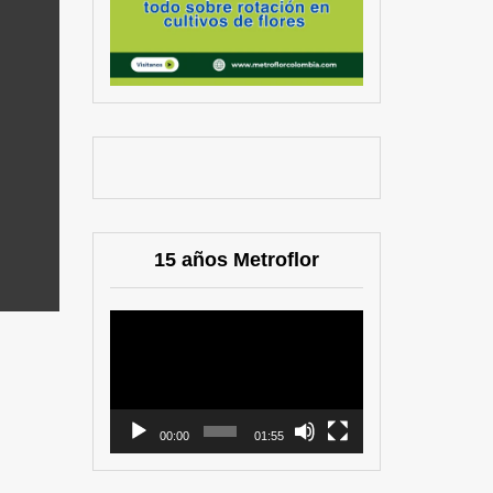
15 años Metroflor
Reproductor
de
vídeo
00:00
01:55