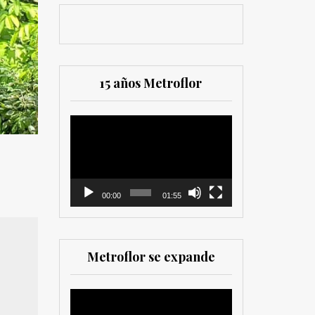
15 años Metroflor
Reproductor
de
vídeo
00:00
01:55
Metroflor se expande
Reproductor
de