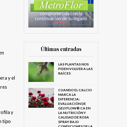
Últimas entradas
en
LAS PLANTAS NOS
PIDEN VOLVER A LAS
RAÍCES
era y el
eres
CUANDO EL CALCIO
MARCA LA
DIFERENCIA:
EVALUACIÓN DE
GELYFLOW® CA EN
ofila y
LA NUTRICIÓN Y
CALIDAD DE ROSA
n tipo
SPRAY BAJO
CONDICIONES DE LA