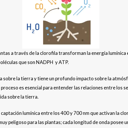
lantas a través de la clorofila transforman la energía lumínica 
s moléculas que son NADPH y ATP.
a sobre la tierra y tiene un profundo impacto sobre la atmósf
 proceso es esencial para entender las relaciones entre los s
ida sobre la tierra.
 captación lumínica entre los 400 y 700 nm que activan la clor
muy peligoso para las plantas; cada longitud de onda posee u