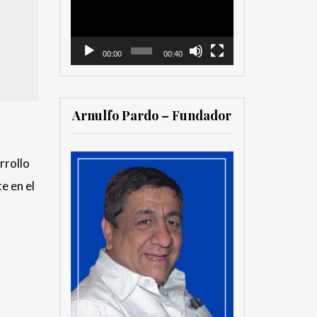
vídeo
00:00
00:40
Arnulfo Pardo – Fundador
rrollo
e en el