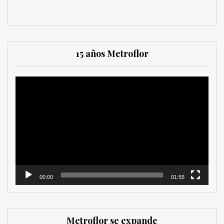
15 años Metroflor
Reproductor
de
vídeo
00:00
01:55
Metroflor se expande