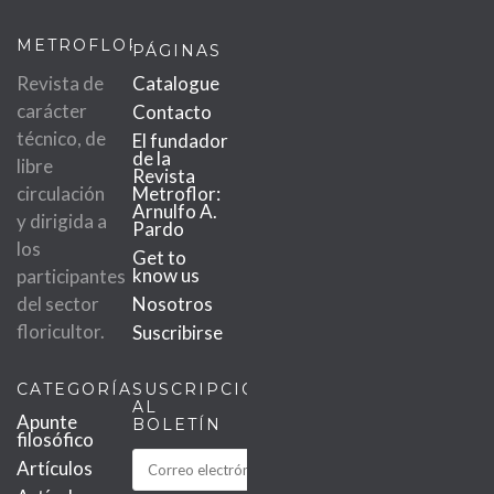
METROFLOR
PÁGINAS
Revista de
Catalogue
carácter
Contacto
técnico, de
El fundador
de la
libre
Revista
circulación
Metroflor:
Arnulfo A.
y dirigida a
Pardo
los
Get to
know us
participantes
del sector
Nosotros
floricultor.
Suscribirse
CATEGORÍAS
SUSCRIPCIÓN
AL
Apunte
BOLETÍN
filosófico
Artículos