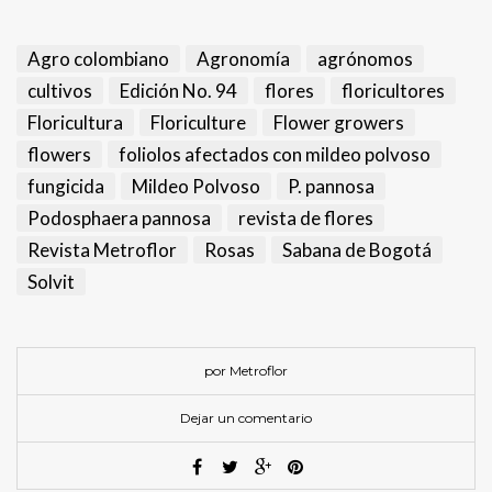
Agro colombiano
Agronomía
agrónomos
cultivos
Edición No. 94
flores
floricultores
Floricultura
Floriculture
Flower growers
flowers
foliolos afectados con mildeo polvoso
fungicida
Mildeo Polvoso
P. pannosa
Podosphaera pannosa
revista de flores
Revista Metroflor
Rosas
Sabana de Bogotá
Solvit
por Metroflor
Dejar un comentario