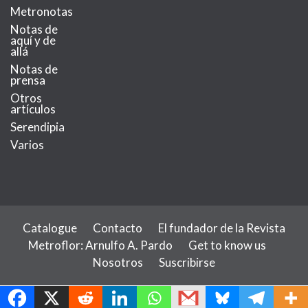
Metronotas
Notas de
aquí y de
allá
Notas de
prensa
Otros
artículos
Serendipia
Varios
Catalogue
Contacto
El fundador de la Revista
Metroflor: Arnulfo A. Pardo
Get to know us
Nosotros
Suscribirse
MetroChat