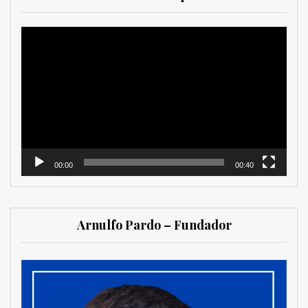
Reproductor
de
vídeo
00:00
00:40
Arnulfo Pardo – Fundador