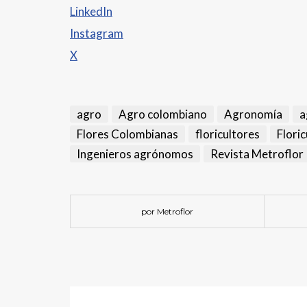
LinkedIn
Instagram
X
agro
Agro colombiano
Agronomía
a
Flores Colombianas
floricultores
Floric
Ingenieros agrónomos
Revista Metroflor
por Metroflor