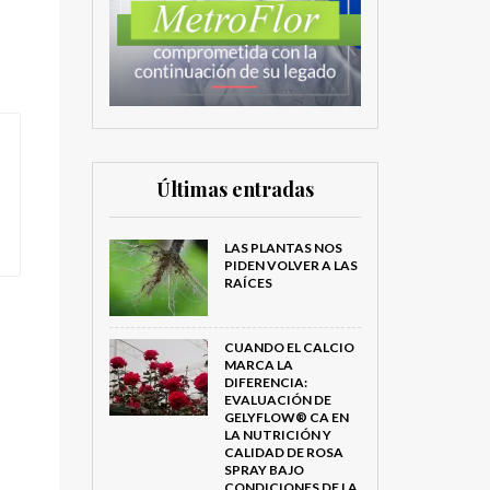
Últimas entradas
LAS PLANTAS NOS
PIDEN VOLVER A LAS
RAÍCES
CUANDO EL CALCIO
MARCA LA
DIFERENCIA:
EVALUACIÓN DE
GELYFLOW® CA EN
LA NUTRICIÓN Y
CALIDAD DE ROSA
SPRAY BAJO
CONDICIONES DE LA