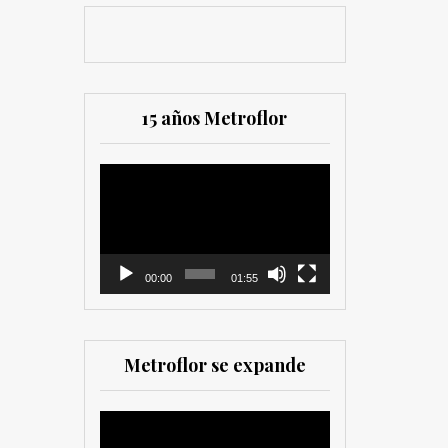
15 años Metroflor
Reproductor
de
vídeo
00:00
01:55
Metroflor se expande
Reproductor
de