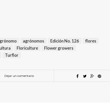
grónomo
agrónomos
Edición No. 126
flores
ultura
Floriculture
Flower growers
Turflor
Dejar un comentario