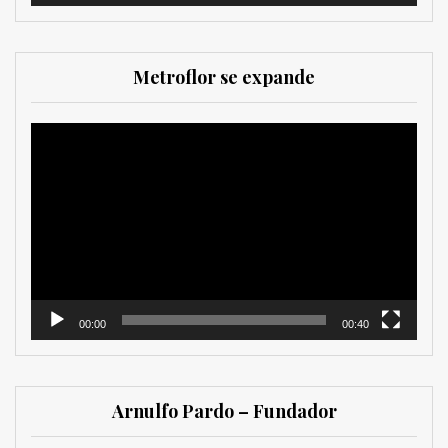
Metroflor se expande
Reproductor
de
vídeo
00:00
00:40
Arnulfo Pardo – Fundador