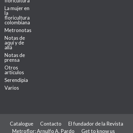
floricultura
La mujer en
la
floricultura
colombiana
Metronotas
Notas de
aquí y de
allá
Notas de
prensa
Otros
artículos
Serendipia
Varios
Catalogue
Contacto
El fundador de la Revista
Metroflor: Arnulfo A. Pardo
Get to know us