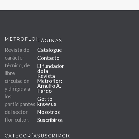
METROFLOR
PÁGINAS
Revista de
Catalogue
carácter
Contacto
técnico, de
El fundador
de la
libre
Revista
circulación
Metroflor:
Arnulfo A.
y dirigida a
Pardo
los
Get to
know us
participantes
del sector
Nosotros
floricultor.
Suscribirse
CATEGORÍAS
SUSCRIPCIÓN