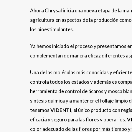
Ahora Chrysal inicia una nueva etapa de la man
agricultura en aspectos de la producción como
los bioestimulantes.
Ya hemos iniciado el proceso y presentamos e
complementan de manera eficaz diferentes asp
Una de las moléculas más conocidas y eficiente
controla todos los estados y además es compa
herramienta de control de ácaros y mosca bla
síntesis química y a mantener el follaje limpio 
tenemos
VIDENTI
,
el
único producto con regis
eficacia y seguro para las flores y operarios.
V
color adecuado de las flores por más tiempo y f