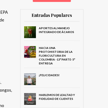
a EPA
Entradas Populares
 de
APORTES AL MANEJO
INTEGRADO DE ÁCAROS
HACIA UNA
PROTOHISTORIA DE LA
FLORICULTURA EN
COLOMBIA -13ª PARTE-5ª
ENTREGA
¡FELICIDADES!
s.
hongos,
HABLEMOS DE LEALTAD Y
FIDELIDAD DE CLIENTES
 no