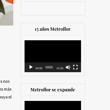
15 años Metroflor
Reproductor
de
vídeo
00:00
01:55
os nos
res más
Metroflor se expande
poya el
Reproductor
de