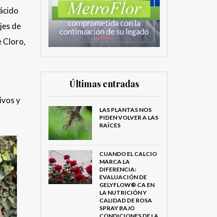
 ácido
jes de
 Cloro,
Últimas entradas
ivos y
LAS PLANTAS NOS
PIDEN VOLVER A LAS
RAÍCES
CUANDO EL CALCIO
MARCA LA
DIFERENCIA:
EVALUACIÓN DE
GELYFLOW® CA EN
LA NUTRICIÓN Y
CALIDAD DE ROSA
SPRAY BAJO
CONDICIONES DE LA