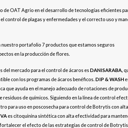
o de OAT Agrio en el desarrollo de tecnologías eficientes pa
 el control de plagas y enfermedades y el correcto uso y man
n nuestro portafolio 7 productos que estamos seguros
ectos en la producción de flores.
s del mercado para el control de ácaros es
DANISARABA,
q
tible con los programas de ácaros benéficos.
DIP & WASH
e
nca que ayuda en el manejo adecuado de rotaciones de produ
de residuos de químicos. Siguiendo en la línea de control efect
tro para uso en poscosecha para control de Botrytis con alt
IVA
es citoquinina sintética con alta efectividad para manten
ortalecer el efecto de las estrategias de control de Botrytis