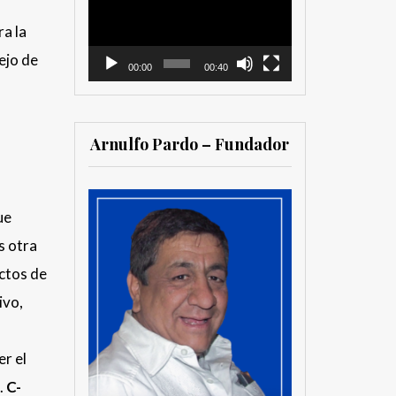
vídeo
ra la
ejo de
00:00
00:40
Arnulfo Pardo – Fundador
ue
s otra
ctos de
ivo,
a
er el
.
C-