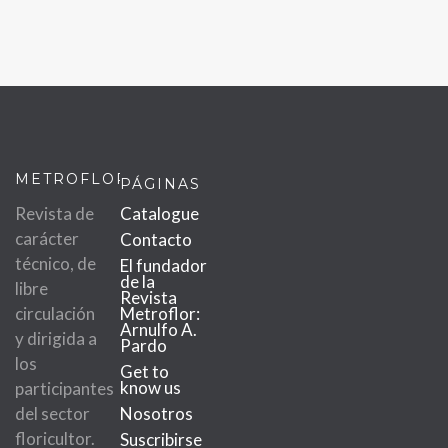
METROFLOR
PÁGINAS
Revista de
Catalogue
carácter
Contacto
técnico, de
El fundador
de la
libre
Revista
circulación
Metroflor:
Arnulfo A.
y dirigida a
Pardo
los
Get to
know us
participantes
del sector
Nosotros
floricultor.
Suscribirse