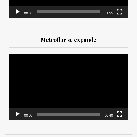
00:00
01:55
Metroflor se expande
Reproductor
de
vídeo
00:00
00:40