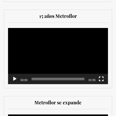
15 años Metroflor
Reproductor
de
vídeo
00:00
01:55
Metroflor se expande