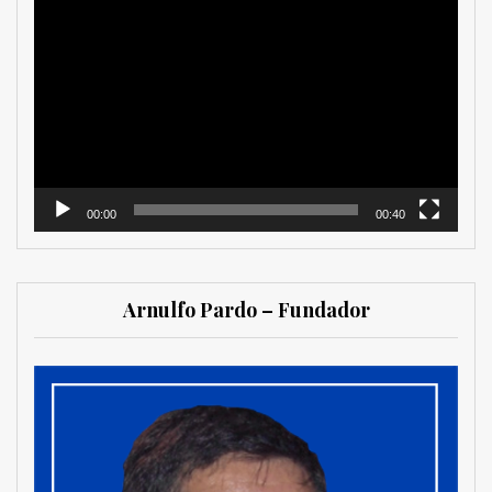
Reproductor
de
vídeo
00:00
00:40
Arnulfo Pardo – Fundador