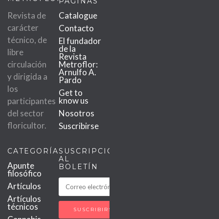
PÁGINAS
Revista de
Catalogue
carácter
Contacto
técnico, de
El fundador
de la
libre
Revista
circulación
Metroflor:
Arnulfo A.
y dirigida a
Pardo
los
Get to
know us
participantes
del sector
Nosotros
floricultor.
Suscribirse
CATEGORÍAS
SUSCRIPCIÓN
AL
Apunte
BOLETÍN
filosófico
Artículos
Artículos
técnicos