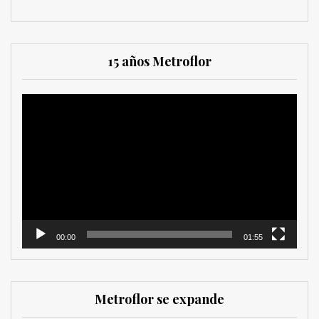
15 años Metroflor
Reproductor
de
vídeo
00:00
01:55
Metroflor se expande