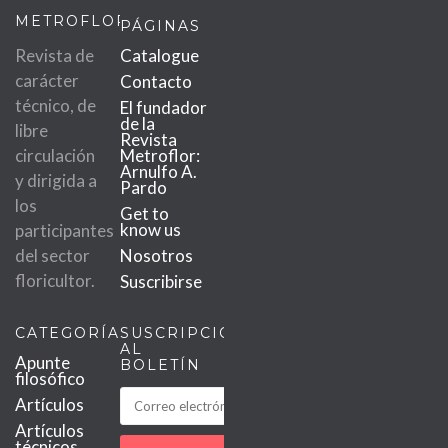
METROFLOR
PÁGINAS
Revista de
Catalogue
carácter
Contacto
técnico, de
El fundador
de la
libre
Revista
circulación
Metroflor:
Arnulfo A.
y dirigida a
Pardo
los
Get to
know us
participantes
del sector
Nosotros
floricultor.
Suscribirse
CATEGORÍAS
SUSCRIPCIÓN
AL
Apunte
BOLETÍN
filosófico
Artículos
Artículos
técnicos