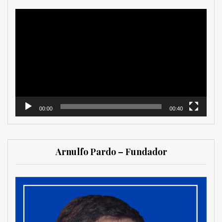
Reproductor
de
vídeo
00:00
00:40
Arnulfo Pardo – Fundador