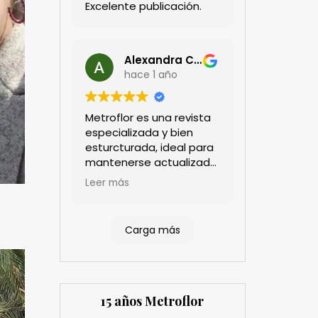
Excelente publicación.
Alexandra Castillo
hace 1 año
Metroflor es una revista
especializada y bien
esturcturada, ideal para
mantenerse actualizado
en el sector floricultor.
Leer más
Aprecio los artículos
técnicos que aportan
información práctica y
Carga más
estratégica, las
entrevistas a líderes del
sector así como los
cubrimientos de los
eventos sociales de las
15 años Metroflor
compañías. Es una