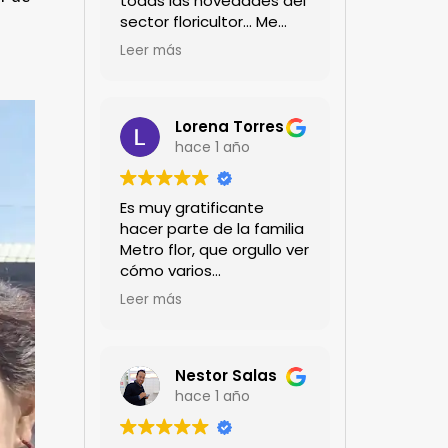
todas las novedades del
sector floricultor... Me
encanta!!!
Leer más
Lorena Torres
hace 1 año
Es muy gratificante
hacer parte de la familia
Metro flor, que orgullo ver
cómo varios
profesionales hombres y
Leer más
mujeres aportan a la
ciencia desde sus
experiencias humanas y
técnicas. Gracias por
Nestor Salas
mantenernos al día.mil
hace 1 año
GRACIAS