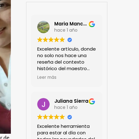
Maria Mancera
hace 1 año
Excelente artículo, donde
no solo nos hace una
reseña del contexto
histórico del maestro
jardinero japonés si no
Leer más
de sus aportes a las
propuestas paisajistas
en la ciudad!
Felicitaciones!!
Juliana Sierra
hace 1 año
Excelente herramienta
para estar al día con
r de