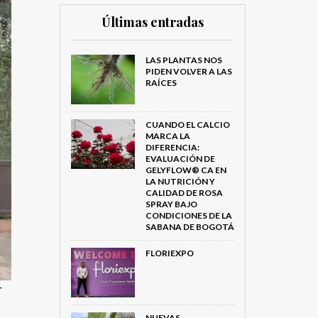
Últimas entradas
LAS PLANTAS NOS
PIDEN VOLVER A LAS
RAÍCES
CUANDO EL CALCIO
MARCA LA
DIFERENCIA:
EVALUACIÓN DE
GELYFLOW® CA EN
LA NUTRICIÓN Y
CALIDAD DE ROSA
SPRAY BAJO
CONDICIONES DE LA
SABANA DE BOGOTÁ
FLORIEXPO
r
NUEVAS