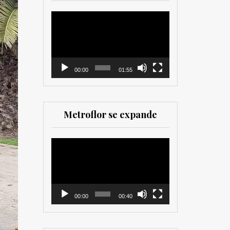
herramienta valiosa
tanto para productores
Reproductor
como para
de
comercializadores. Muy
vídeo
recomendada para los
que trabajan en el sector
00:00
01:55
Metroflor se expande
Reproductor
de
vídeo
00:00
00:40