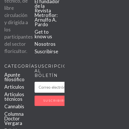
técnico, de
El fundador
de la
libre
Revista
circulación
Metroflor:
Arnulfo A.
y dirigida a
Pardo
los
Get to
know us
participantes
del sector
Nosotros
floricultor.
Suscribirse
CATEGORÍAS
SUSCRIPCIÓN
AL
Apunte
BOLETÍN
filosófico
Artículos
Artículos
técnicos
Cannabis
Columna
Doctor
Vergara