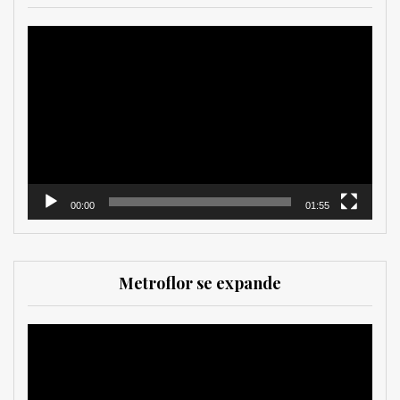
Reproductor
de
vídeo
00:00
01:55
Metroflor se expande
Reproductor
de
vídeo