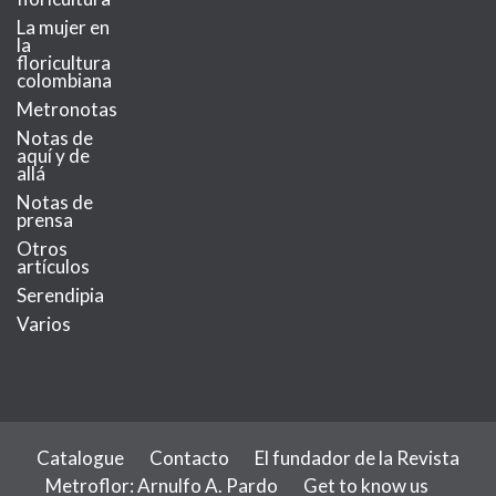
La mujer en
la
floricultura
colombiana
Metronotas
Notas de
aquí y de
allá
Notas de
prensa
Otros
artículos
Serendipia
Varios
Catalogue
Contacto
El fundador de la Revista
Metroflor: Arnulfo A. Pardo
Get to know us