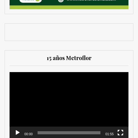
15 años Metroflor
Reproductor
de
vídeo
00:00
01:55