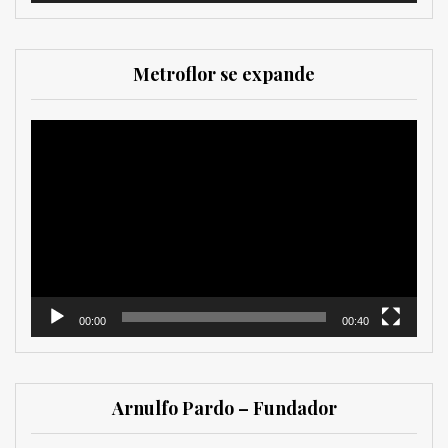
Metroflor se expande
Reproductor
de
vídeo
00:00
00:40
Arnulfo Pardo – Fundador