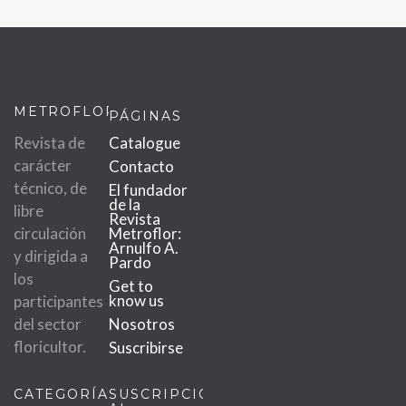
METROFLOR
PÁGINAS
Revista de
Catalogue
carácter
Contacto
técnico, de
El fundador
de la
libre
Revista
circulación
Metroflor:
Arnulfo A.
y dirigida a
Pardo
los
Get to
know us
participantes
del sector
Nosotros
floricultor.
Suscribirse
CATEGORÍAS
SUSCRIPCIÓN