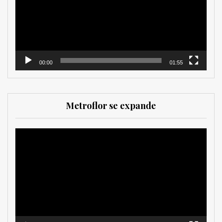
00:00
01:55
Metroflor se expande
Reproductor
de
vídeo