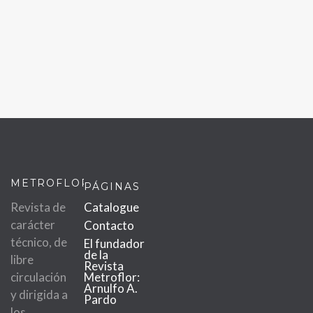
METROFLOR
PÁGINAS
Revista de
Catalogue
carácter
Contacto
técnico, de
El fundador
de la
libre
Revista
circulación
Metroflor:
Arnulfo A.
y dirigida a
Pardo
los