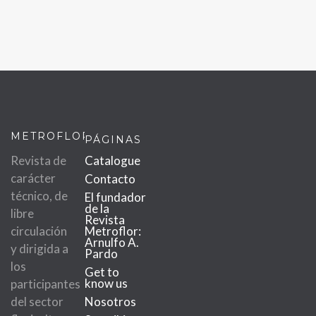
METROFLOR
PÁGINAS
Revista de
Catalogue
carácter
Contacto
técnico, de
El fundador
de la
libre
Revista
circulación
Metroflor:
Arnulfo A.
y dirigida a
Pardo
los
Get to
know us
participantes
del sector
Nosotros