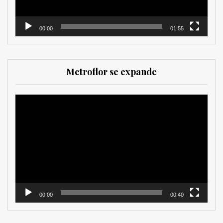
00:00
01:55
Metroflor se expande
Reproductor
de
vídeo
00:00
00:40