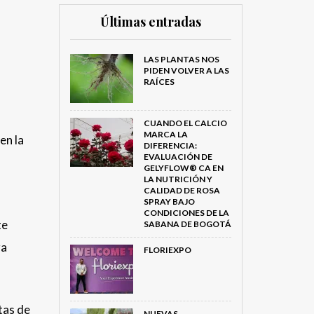
Últimas entradas
LAS PLANTAS NOS
PIDEN VOLVER A LAS
RAÍCES
CUANDO EL CALCIO
MARCA LA
en la
DIFERENCIA:
EVALUACIÓN DE
GELYFLOW® CA EN
LA NUTRICIÓN Y
CALIDAD DE ROSA
SPRAY BAJO
CONDICIONES DE LA
te
SABANA DE BOGOTÁ
ra
FLORIEXPO
tas de
NUEVAS