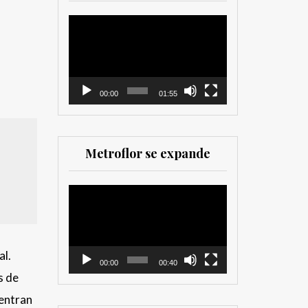
herramienta valiosa
tanto para productores
Reproductor
como para
de
comercializadores. Muy
vídeo
recomendada para los
que trabajan en el sector
00:00
01:55
Metroflor se expande
Reproductor
de
vídeo
al.
00:00
00:40
s de
uentran