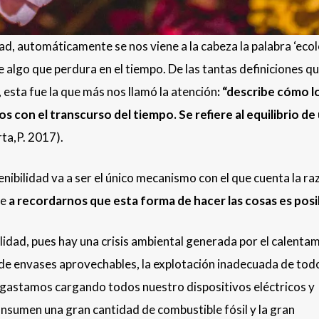
, automáticamente se nos viene a la cabeza la palabra ‘ecolo
algo que perdura en el tiempo. De las tantas definiciones q
,
esta fue la que más nos llamó la atención
: “
describe cómo l
 con el transcurso del tiempo. Se refiere al equilibrio de
rta,P. 2017).
nibilidad va a ser el único mecanismo con el que cuenta la ra
ne
a recordarnos que esta forma de hacer las cosas es posi
idad, pues hay una crisis ambiental generada por el calenta
aje de envases aprovechables, la explotación inadecuada de tod
e gastamos cargando todos nuestro dispositivos eléctricos y
onsumen una gran cantidad de combustible fósil y la gran