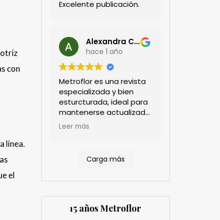
Excelente publicación.
Alexandra Castillo
hace 1 año
otriz
as con
Metroflor es una revista
especializada y bien
esturcturada, ideal para
mantenerse actualizado
en el sector floricultor.
Leer más
Aprecio los artículos
técnicos que aportan
 línea.
información práctica y
Carga más
las
estratégica, las
entrevistas a líderes del
e el
sector así como los
cubrimientos de los
eventos sociales de las
15 años Metroflor
compañías. Es una