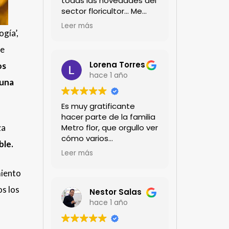
todas las novedades del
sector floricultor... Me
encanta!!!
Leer más
gía’,
ue
Lorena Torres
os
hace 1 año
 una
Es muy gratificante
hacer parte de la familia
Metro flor, que orgullo ver
za
cómo varios
ble.
profesionales hombres y
Leer más
mujeres aportan a la
ciencia desde sus
miento
experiencias humanas y
os los
técnicas. Gracias por
Nestor Salas
mantenernos al día.mil
hace 1 año
GRACIAS