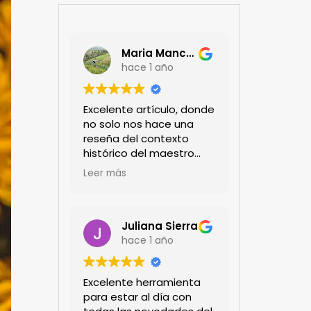
Maria Mancera
hace 1 año
Excelente artículo, donde
no solo nos hace una
reseña del contexto
histórico del maestro
jardinero japonés si no
Leer más
de sus aportes a las
propuestas paisajistas
en la ciudad!
Felicitaciones!!
Juliana Sierra
hace 1 año
Excelente herramienta
para estar al día con