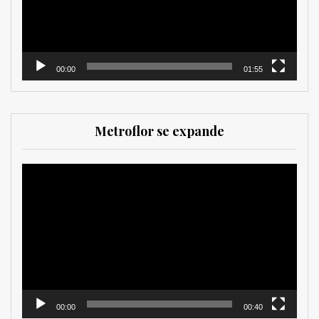
00:00
01:55
Metroflor se expande
Reproductor
de
vídeo
00:00
00:40