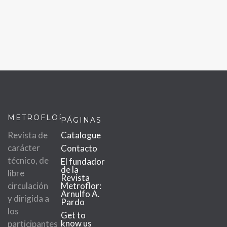
METROFLOR
PÁGINAS
Revista de
Catalogue
carácter
Contacto
técnico, de
El fundador
de la
libre
Revista
circulación
Metroflor:
Arnulfo A.
y dirigida a
Pardo
los
Get to
know us
participantes