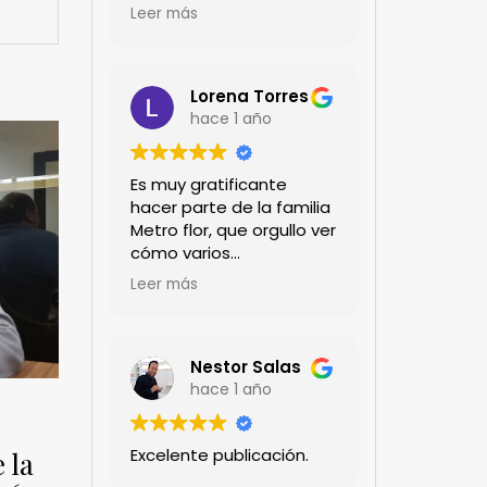
encanta!!!
Leer más
Lorena Torres
hace 1 año
Es muy gratificante
hacer parte de la familia
Metro flor, que orgullo ver
cómo varios
profesionales hombres y
Leer más
mujeres aportan a la
ciencia desde sus
experiencias humanas y
técnicas. Gracias por
Nestor Salas
mantenernos al día.mil
hace 1 año
GRACIAS
Excelente publicación.
 la