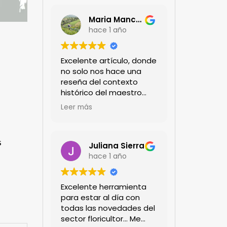
Maria Mancera
hace 1 año
Excelente artículo, donde
no solo nos hace una
reseña del contexto
histórico del maestro
jardinero japonés si no
Leer más
de sus aportes a las
propuestas paisajistas
en la ciudad!
s
Felicitaciones!!
Juliana Sierra
hace 1 año
Excelente herramienta
para estar al día con
todas las novedades del
sector floricultor... Me