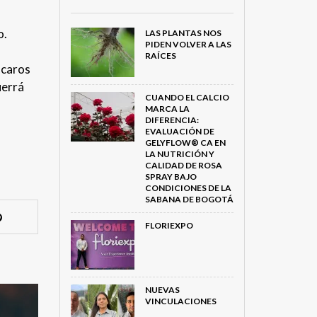
o.
LAS PLANTAS NOS
PIDEN VOLVER A LAS
RAÍCES
ácaros
uerrá
CUANDO EL CALCIO
MARCA LA
DIFERENCIA:
EVALUACIÓN DE
GELYFLOW® CA EN
LA NUTRICIÓN Y
CALIDAD DE ROSA
SPRAY BAJO
CONDICIONES DE LA
SABANA DE BOGOTÁ
FLORIEXPO
NUEVAS
VINCULACIONES