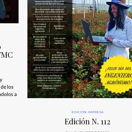
o
 FMC
 y
de los
ndolos a
EDICIÓN IMPRESA
Edición N. 112