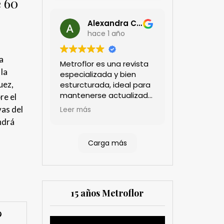
 60
Alexandra Castillo
hace 1 año
a
Metroflor es una revista
 la
especializada y bien
uez,
esturcturada, ideal para
mantenerse actualizado
re el
en el sector floricultor.
vas del
Leer más
Aprecio los artículos
ndrá
técnicos que aportan
información práctica y
Carga más
estratégica, las
entrevistas a líderes del
sector así como los
cubrimientos de los
eventos sociales de las
15 años Metroflor
compañías. Es una
herramienta valiosa
tanto para productores
Reproductor