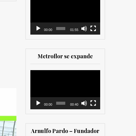
como para
de
comercializadores. Muy
vídeo
recomendada para los
que trabajan en el sector
00:00
01:55
Metroflor se expande
Reproductor
de
vídeo
00:00
00:40
Arnulfo Pardo – Fundador