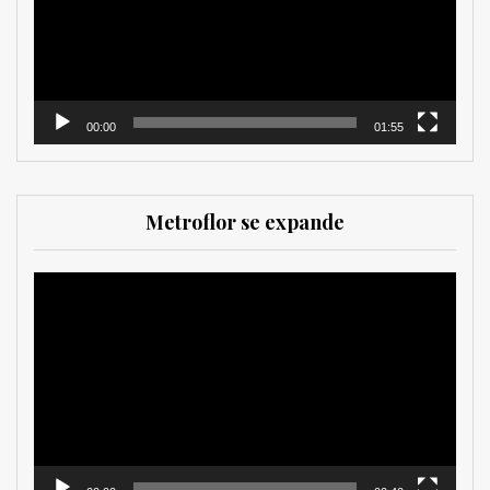
00:00
01:55
Metroflor se expande
Reproductor
de
vídeo