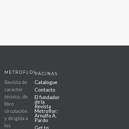
METROFLOR
PÁGINAS
Revista de
Catalogue
carácter
Contacto
técnico, de
El fundador
de la
libre
Revista
circulación
Metroflor:
Arnulfo A.
y dirigida a
Pardo
los
Get to