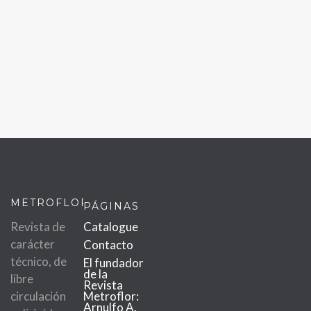
METROFLOR
PÁGINAS
Revista de
Catalogue
carácter
Contacto
técnico, de
El fundador
de la
libre
Revista
circulación
Metroflor:
Arnulfo A.