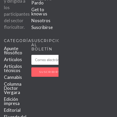
y dirigida a
Pardo
los
Get to
know us
participantes
del sector
Nosotros
floricultor.
Suscribirse
CATEGORÍAS
SUSCRIPCIÓN
AL
Apunte
BOLETÍN
filosófico
Artículos
Artículos
técnicos
Cannabis
Columna
Doctor
Vergara
Edición
impresa
Editorial
El verde del