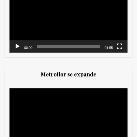
vídeo
00:00
01:55
Metroflor se expande
Reproductor
de
vídeo