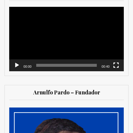
Reproductor
de
vídeo
00:00
00:40
Arnulfo Pardo – Fundador