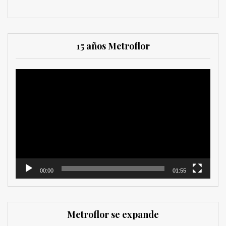
15 años Metroflor
Reproductor
de
vídeo
00:00
01:55
Metroflor se expande