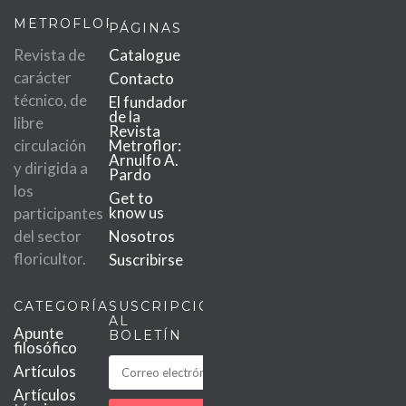
METROFLOR
PÁGINAS
Revista de
Catalogue
carácter
Contacto
técnico, de
El fundador
de la
libre
Revista
circulación
Metroflor:
Arnulfo A.
y dirigida a
Pardo
los
Get to
know us
participantes
del sector
Nosotros
floricultor.
Suscribirse
CATEGORÍAS
SUSCRIPCIÓN
AL
Apunte
BOLETÍN
filosófico
MetroChat
Artículos
Artículos