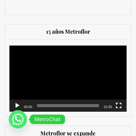
15 años Metroflor
Reproductor
de
vídeo
00:00
01:55
MetroChat
Metroflor se expande