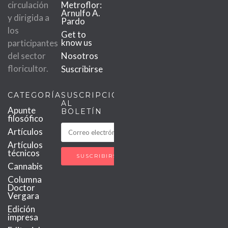
circulación
Metroflor:
Arnulfo A.
y dirigida a
Pardo
los
Get to
know us
participantes
del sector
Nosotros
floricultor.
Suscribirse
CATEGORÍAS
SUSCRIPCIÓN
AL
Apunte
BOLETÍN
filosófico
Artículos
Artículos
técnicos
Cannabis
Columna
Doctor
Vergara
Edición
impresa