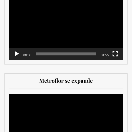
de
vídeo
00:00
01:55
Metroflor se expande
Reproductor
de
vídeo