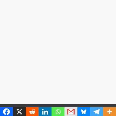
MetroChat