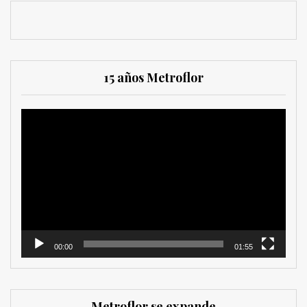
15 años Metroflor
Reproductor
de
vídeo
00:00
01:55
Metroflor se expande