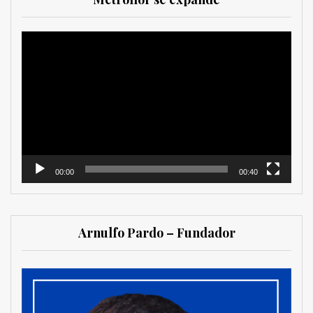
Reproductor
de
vídeo
00:00
00:40
Arnulfo Pardo – Fundador